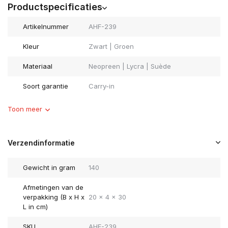
Productspecificaties
Artikelnummer
AHF-239
Kleur
Zwart | Groen
Materiaal
Neopreen | Lycra | Suède
Soort garantie
Carry-in
Toon meer
Verzendinformatie
Gewicht in gram
140
Afmetingen van de
verpakking (B x H x
20 x 4 x 30
L in cm)
SKU
AHF-239