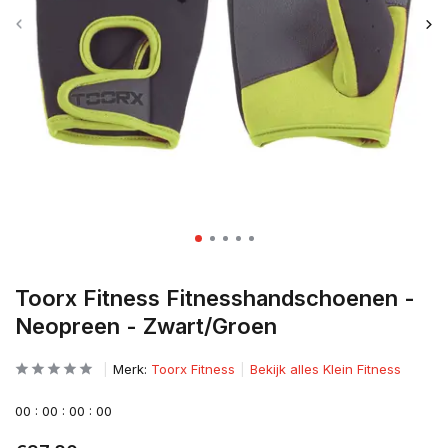
Toorx Fitness Fitnesshandschoenen -
Neopreen - Zwart/Groen
Merk:
Toorx Fitness
Bekijk alles Klein Fitness
0
0
:
0
0
:
0
0
:
0
0