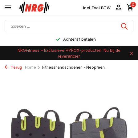
0
Incl.
Excl.
BTW
Achteraf betalen
NRGFitness – Exclusieve HYROX-producten: Nu bij dé
leverancier
Terug
Home
Fitnesshandschoenen - Neopreen...