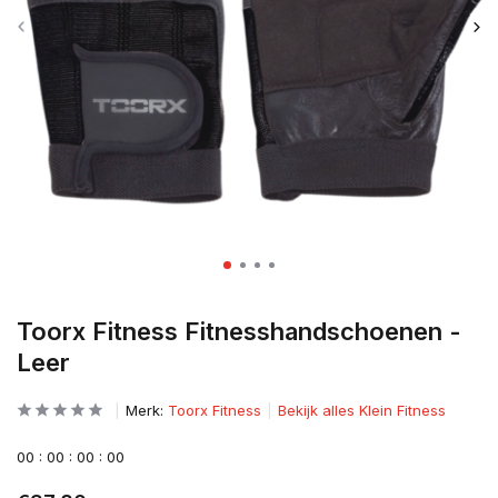
Toorx Fitness Fitnesshandschoenen -
Leer
Merk:
Toorx Fitness
Bekijk alles Klein Fitness
0
0
:
0
0
:
0
0
:
0
0