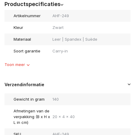
Productspecificaties
Artikelnummer
AHF-249
Kleur
Zwart
Materiaal
Leer | Spandex | Suède
Soort garantie
Carry-in
Toon meer
Verzendinformatie
Gewicht in gram
140
Afmetingen van de
verpakking (B x H x
20 x 4 x 40
L in cm)
SKU
AHF-249