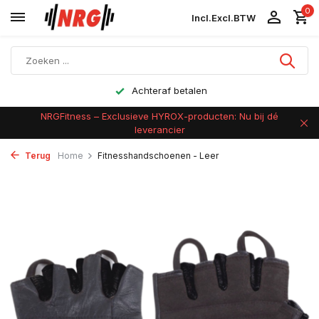
0
Incl.
Excl.
BTW
Achteraf betalen
NRGFitness – Exclusieve HYROX-producten: Nu bij dé
leverancier
Terug
Home
Fitnesshandschoenen - Leer