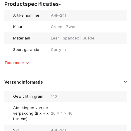
Productspecificaties
Artikelnummer
AHF-241
Kleur
Groen | Zwart
Materiaal
Leer | Spandex | Suède
Soort garantie
Carry-in
Toon meer
Verzendinformatie
Gewicht in gram
140
Afmetingen van de
verpakking (B x H x
20 x 4 x 40
L in cm)
SKU
AHF-241