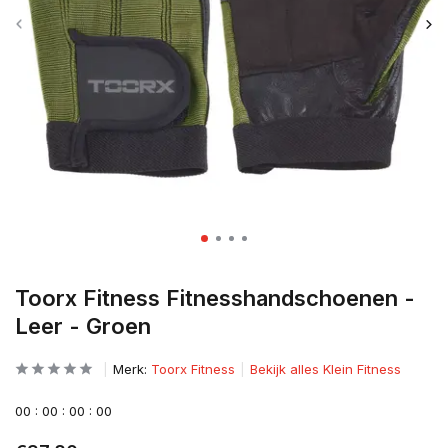
Toorx Fitness Fitnesshandschoenen -
Leer - Groen
Merk:
Toorx Fitness
Bekijk alles Klein Fitness
0
0
:
0
0
:
0
0
:
0
0