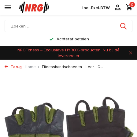
0
Incl.
Excl.
BTW
Achteraf betalen
NRGFitness – Exclusieve HYROX-producten: Nu bij dé
leverancier
Terug
Home
Fitnesshandschoenen - Leer - G...