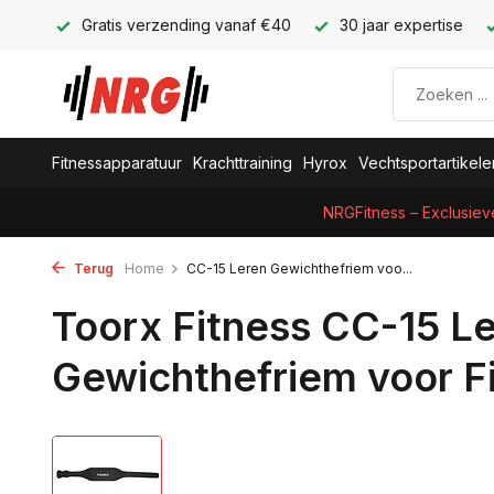
Gratis verzending vanaf €40
30 jaar expertise
Fitnessapparatuur
Krachttraining
Hyrox
Vechtsportartikele
NRGFitness – Exclusiev
Terug
Home
CC-15 Leren Gewichthefriem voo...
Toorx Fitness CC-15 L
Gewichthefriem voor F