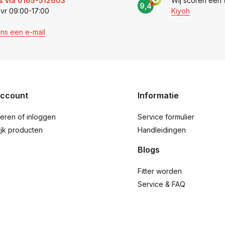
s via 0165-512603
Wij scoren een
9,4
 vr 09:00-17:00
Kiyoh
ons een e-mail
account
Informatie
reren of inloggen
Service formulier
ijk producten
Handleidingen
Blogs
Fitter worden
Service & FAQ