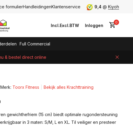
ce formulier
Handleidingen
Klantenservice
9,4
@
Kiyoh
0
Incl.
Excl.
BTW
Inloggen
erdelen
Full Commercial
 & bestel direct online
Account aanmaken
Merk:
Toorx Fitness
Bekijk alles Krachttraining
0
ren gewichthefriem (15 cm) biedt optimale rugondersteuning
 Verkrijgbaar in 3 maten: S/M, L en XL. Til veiliger en presteer