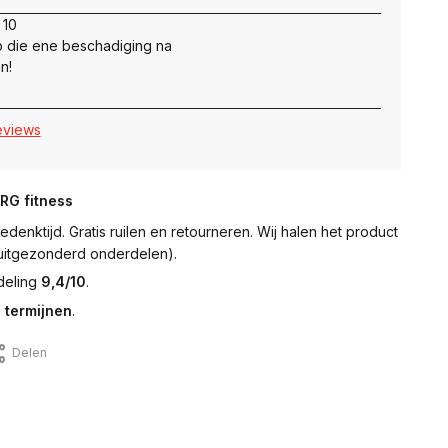
 10
 die ene beschadiging na
n!
reviews
NRG fitness
denktijd. Gratis ruilen en retourneren. Wij halen het product
 (uitgezonderd onderdelen).
deling
9,4/10
.
 termijnen
.
Delen