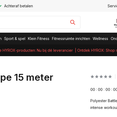
Achteraf betalen
Servi
n
Sport & spel
Klein Fitness
Fitnessruimte inrichten
Wellness
Ond
e HYROX-producten: Nu bij dé leverancier
| Ontdek HYROX: Shop nu
ope 15 meter
0
0
:
0
0
:
0
0
:
0
Polyester Batt
intense workou