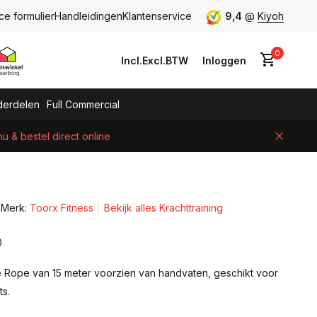
ce formulier
Handleidingen
Klantenservice
9,4
@
Kiyoh
0
Incl.
Excl.
BTW
Inloggen
erdelen
Full Commercial
 & bestel direct online
Account aanmaken
Merk:
Toorx Fitness
Bekijk alles Krachttraining
0
le Rope van 15 meter voorzien van handvaten, geschikt voor
ts.