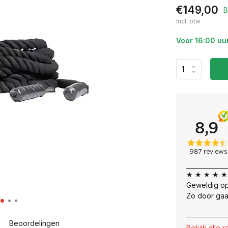
€149,00
B
Incl. btw
Voor 16:00 uu
★ ★ ★ ★ ★
Geweldig op
Zo door gaa
Beoordelingen
Bekijk alle 