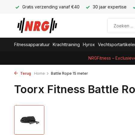
Gratis verzending vanaf €40
30 jaar expertise
Fitnessapparatuur
Krachttraining
Hyrox
Vechtsportartikele
NRGFitness – Exclusiev
Terug
Home
Battle Rope 15 meter
Toorx Fitness Battle R