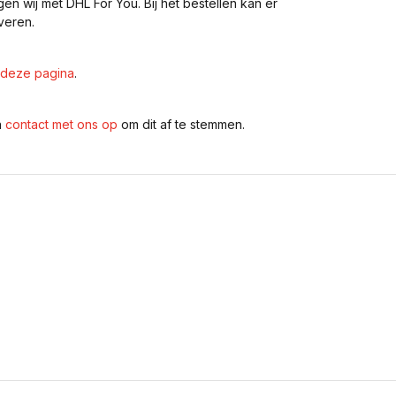
gen wij met DHL For You. Bij het bestellen kan er
veren.
deze pagina
.
n
contact met ons op
om dit af te stemmen.