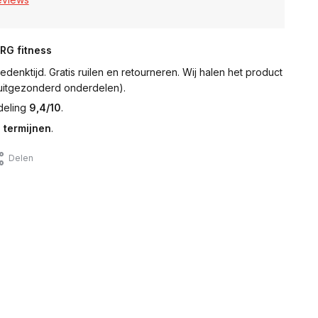
NRG fitness
denktijd. Gratis ruilen en retourneren. Wij halen het product
 (uitgezonderd onderdelen).
deling
9,4/10
.
 termijnen
.
Delen