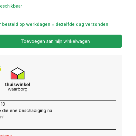
eschikbaar
r besteld op werkdagen = dezelfde dag verzonden
Toevoegen aan mijn winkelwagen
 10
 die ene beschadiging na
n!
reviews