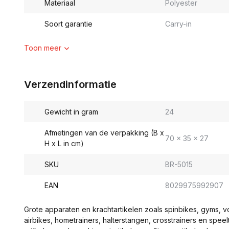
Materiaal
Polyester
Soort garantie
Carry-in
Toon meer
Verzendinformatie
Gewicht in gram
24
Afmetingen van de verpakking (B x
70 x 35 x 27
H x L in cm)
SKU
BR-5015
EAN
8029975992907
Grote apparaten en krachtartikelen zoals spinbikes, gyms, 
airbikes, hometrainers, halterstangen, crosstrainers en spe