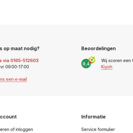
s op maat nodig?
Beoordelingen
s via 0165-512603
Wij scoren een
9,4
 vr 09:00-17:00
Kiyoh
ons een e-mail
account
Informatie
reren of inloggen
Service formulier