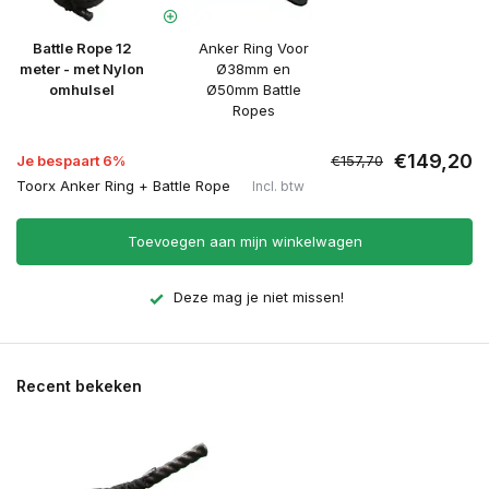
Battle Rope 12
Anker Ring Voor
meter - met Nylon
Ø38mm en
omhulsel
Ø50mm Battle
Ropes
€149,20
Je bespaart 6%
€157,70
Toorx Anker Ring + Battle Rope
Incl. btw
Toevoegen aan mijn winkelwagen
Deze mag je niet missen!
Recent bekeken