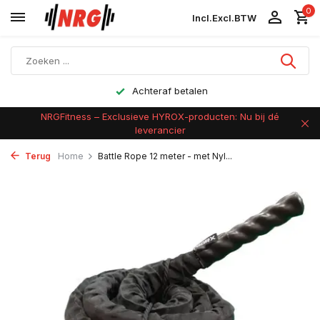
0
Incl.
Excl.
BTW
Achteraf betalen
NRGFitness – Exclusieve HYROX-producten: Nu bij dé
leverancier
Terug
Home
Battle Rope 12 meter - met Nyl...