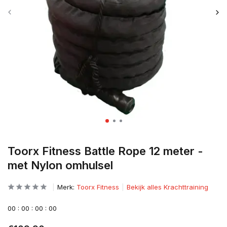
Toorx Fitness Battle Rope 12 meter -
met Nylon omhulsel
Merk:
Toorx Fitness
Bekijk alles Krachttraining
0
0
:
0
0
:
0
0
:
0
0