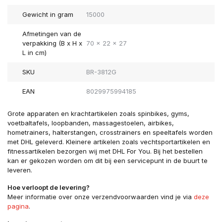
Gewicht in gram
15000
Afmetingen van de
verpakking (B x H x
70 x 22 x 27
L in cm)
SKU
BR-3812G
EAN
8029975994185
Grote apparaten en krachtartikelen zoals spinbikes, gyms,
voetbaltafels, loopbanden, massagestoelen, airbikes,
hometrainers, halterstangen, crosstrainers en speeltafels worden
met DHL geleverd. Kleinere artikelen zoals vechtsportartikelen en
fitnessartikelen bezorgen wij met DHL For You. Bij het bestellen
kan er gekozen worden om dit bij een servicepunt in de buurt te
leveren.
Hoe verloopt de levering?
Meer informatie over onze verzendvoorwaarden vind je via
deze
pagina
.