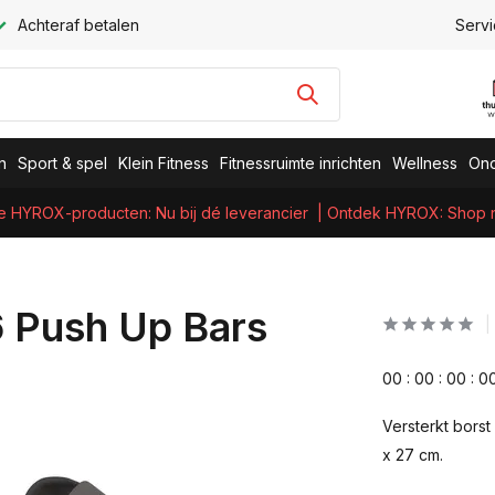
Achteraf betalen
Servi
n
Sport & spel
Klein Fitness
Fitnessruimte inrichten
Wellness
Ond
e HYROX-producten: Nu bij dé leverancier
| Ontdek HYROX: Shop nu
 Push Up Bars
0
0
:
0
0
:
0
0
:
0
Versterkt borst
x 27 cm.