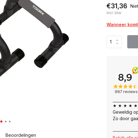
€31,36
Nie
Incl. btw
Wanneer komt 
★ ★ ★ ★ ★
Geweldig op
Zo door gaa
Beoordelingen
Bekijk alle 