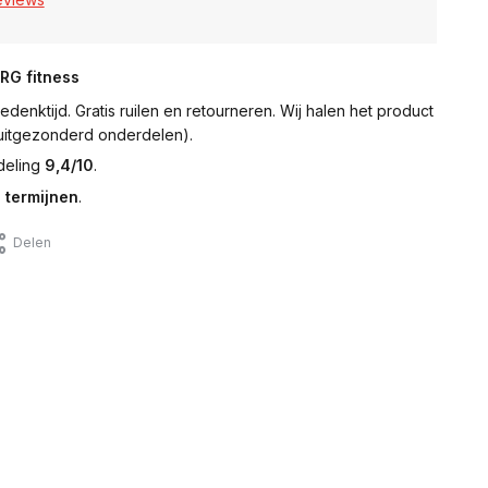
NRG fitness
denktijd. Gratis ruilen en retourneren. Wij halen het product
 (uitgezonderd onderdelen).
deling
9,4/10
.
 termijnen
.
Delen