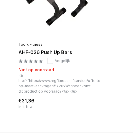
Toorx Fitness
AHF-026 Push Up Bars
Vergelijk
Niet op voorraad
<a
href="https://www.nrgfitness.nl/service/offerte-
op-maat-aanvragen/"><u>Wanneer komt
dit product op voorraad?</a></u>
€31,36
Incl. btw