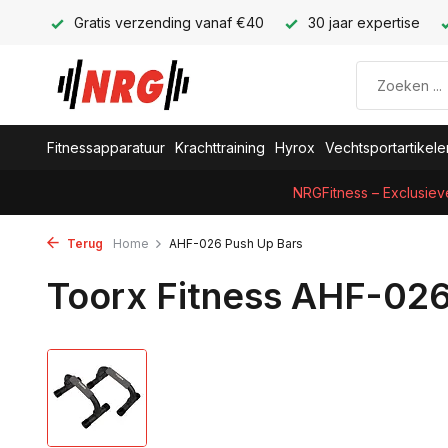
Gratis verzending vanaf €40
30 jaar expertise
Fitnessapparatuur
Krachttraining
Hyrox
Vechtsportartikele
NRGFitness – Exclusiev
Terug
Home
AHF-026 Push Up Bars
Toorx Fitness AHF-026