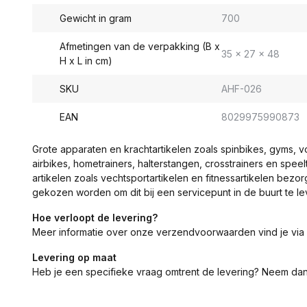
Gewicht in gram
700
Afmetingen van de verpakking (B x
35 x 27 x 48
H x L in cm)
SKU
AHF-026
EAN
8029975990873
Grote apparaten en krachtartikelen zoals spinbikes, gyms, 
airbikes, hometrainers, halterstangen, crosstrainers en spe
artikelen zoals vechtsportartikelen en fitnessartikelen bezor
gekozen worden om dit bij een servicepunt in de buurt te le
Hoe verloopt de levering?
Meer informatie over onze verzendvoorwaarden vind je via
Levering op maat
Heb je een specifieke vraag omtrent de levering? Neem da