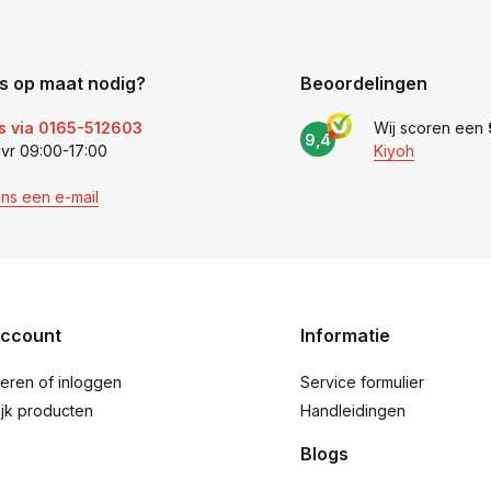
s op maat nodig?
Beoordelingen
s via 0165-512603
Wij scoren een
9,4
 vr 09:00-17:00
Kiyoh
ons een e-mail
account
Informatie
reren of inloggen
Service formulier
ijk producten
Handleidingen
Blogs