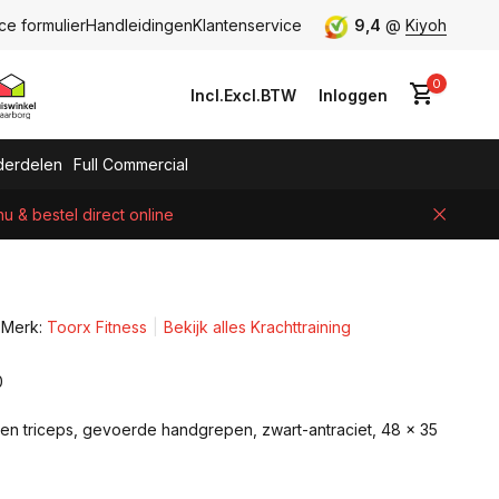
ce formulier
Handleidingen
Klantenservice
9,4
@
Kiyoh
0
Incl.
Excl.
BTW
Inloggen
erdelen
Full Commercial
 & bestel direct online
Account aanmaken
Merk:
Toorx Fitness
Bekijk alles Krachttraining
0
 en triceps, gevoerde handgrepen, zwart-antraciet, 48 x 35