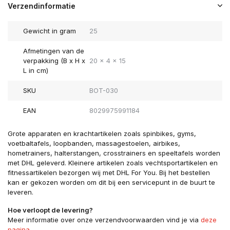
Verzendinformatie
Gewicht in gram
25
Afmetingen van de
verpakking (B x H x
20 x 4 x 15
L in cm)
SKU
BOT-030
EAN
8029975991184
Grote apparaten en krachtartikelen zoals spinbikes, gyms,
voetbaltafels, loopbanden, massagestoelen, airbikes,
hometrainers, halterstangen, crosstrainers en speeltafels worden
met DHL geleverd. Kleinere artikelen zoals vechtsportartikelen en
fitnessartikelen bezorgen wij met DHL For You. Bij het bestellen
kan er gekozen worden om dit bij een servicepunt in de buurt te
leveren.
Hoe verloopt de levering?
Meer informatie over onze verzendvoorwaarden vind je via
deze
pagina
.