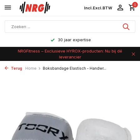
0
Incl.
Excl.
BTW
Achteraf betalen
NRGFitness – Exclusieve HYROX-producten: Nu bij dé
leverancier
Terug
Home
Boksbandage Elastisch - Handwr...