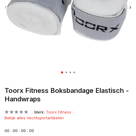
Toorx Fitness Boksbandage Elastisch -
Handwraps
Merk:
Toorx Fitness
Bekijk alles Vechtsportartikelen
0
0
:
0
0
:
0
0
:
0
0