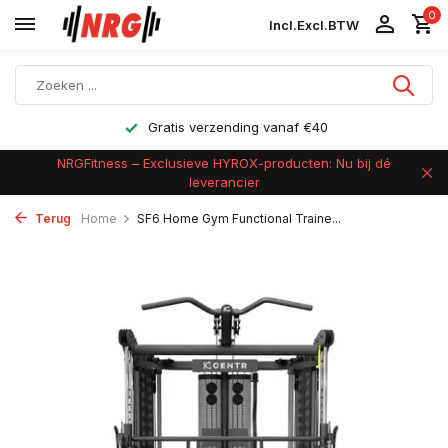
0
Incl.
Excl.
BTW
Gratis verzending vanaf €40
NRGFitness – Exclusieve HYROX-producten: Nu bij dé
leverancier
Terug
Home
SF6 Home Gym Functional Traine...