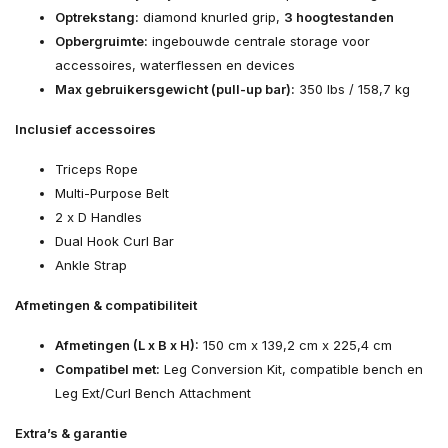
Optrekstang:
diamond knurled grip,
3 hoogtestanden
Opbergruimte:
ingebouwde centrale storage voor
accessoires, waterflessen en devices
Max gebruikersgewicht (pull-up bar):
350 lbs / 158,7 kg
Inclusief accessoires
Triceps Rope
Multi-Purpose Belt
2 x D Handles
Dual Hook Curl Bar
Ankle Strap
Afmetingen & compatibiliteit
Afmetingen (L x B x H):
150 cm x 139,2 cm x 225,4 cm
Compatibel met:
Leg Conversion Kit, compatible bench en
Leg Ext/Curl Bench Attachment
Extra’s & garantie