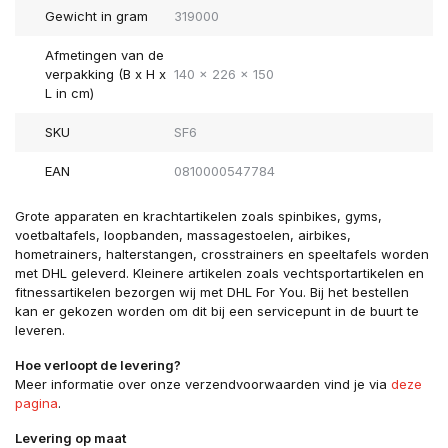
Gewicht in gram
319000
Afmetingen van de
verpakking (B x H x
140 x 226 x 150
L in cm)
SKU
SF6
EAN
0810000547784
Grote apparaten en krachtartikelen zoals spinbikes, gyms,
voetbaltafels, loopbanden, massagestoelen, airbikes,
hometrainers, halterstangen, crosstrainers en speeltafels worden
met DHL geleverd. Kleinere artikelen zoals vechtsportartikelen en
fitnessartikelen bezorgen wij met DHL For You. Bij het bestellen
kan er gekozen worden om dit bij een servicepunt in de buurt te
leveren.
Hoe verloopt de levering?
Meer informatie over onze verzendvoorwaarden vind je via
deze
pagina
.
Levering op maat