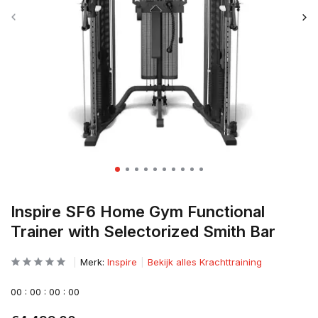
Inspire SF6 Home Gym Functional
Trainer with Selectorized Smith Bar
Merk:
Inspire
Bekijk alles Krachttraining
0
0
:
0
0
:
0
0
:
0
0