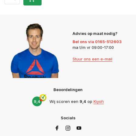
Advies op maat nodig?
Bel ons via 0165-512603
ma t/m vr 09:00-17:00
Stuur ons een e-mail
Beoordelingen
9,4
Wij scoren een
9,4
op
Kiyoh
Socials