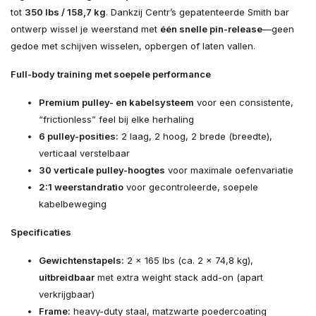
tot
350 lbs / 158,7 kg
. Dankzij Centr’s gepatenteerde Smith bar
ontwerp wissel je weerstand met
één snelle pin-release
—geen
gedoe met schijven wisselen, opbergen of laten vallen.
Full-body training met soepele performance
Premium pulley- en kabelsysteem
voor een consistente,
“frictionless” feel bij elke herhaling
6 pulley-posities:
2 laag, 2 hoog, 2 brede (breedte),
verticaal verstelbaar
30 verticale pulley-hoogtes
voor maximale oefenvariatie
2:1 weerstandratio
voor gecontroleerde, soepele
kabelbeweging
Specificaties
Gewichtenstapels:
2 x 165 lbs (ca. 2 x 74,8 kg),
uitbreidbaar
met extra weight stack add-on (apart
verkrijgbaar)
Frame:
heavy-duty staal, matzwarte poedercoating