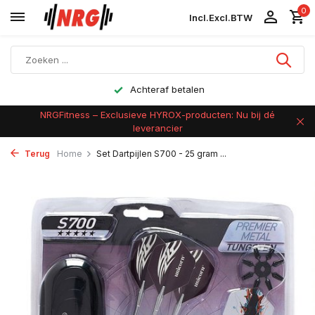
0
Incl.
Excl.
BTW
Achteraf betalen
NRGFitness – Exclusieve HYROX-producten: Nu bij dé
leverancier
Terug
Home
Set Dartpijlen S700 - 25 gram ...