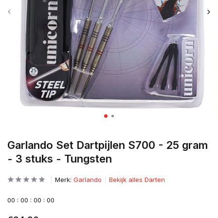
Garlando Set Dartpijlen S700 - 25 gram
- 3 stuks - Tungsten
Merk:
Garlando
Bekijk alles Darten
0
0
:
0
0
:
0
0
:
0
0