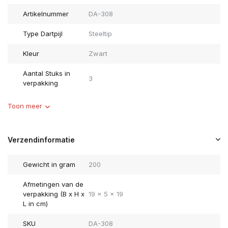
Artikelnummer
DA-308
Type Dartpijl
Steeltip
Kleur
Zwart
Aantal Stuks in
3
verpakking
Toon meer
Verzendinformatie
Gewicht in gram
200
Afmetingen van de
verpakking (B x H x
19 x 5 x 19
L in cm)
SKU
DA-308