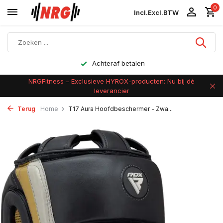
0
Incl.
Excl.
BTW
Achteraf betalen
NRGFitness – Exclusieve HYROX-producten: Nu bij dé
leverancier
Terug
Home
T17 Aura Hoofdbeschermer - Zwa...