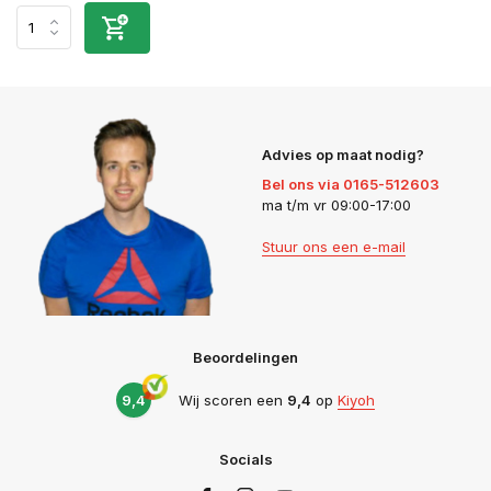
Advies op maat nodig?
Bel ons via 0165-512603
ma t/m vr 09:00-17:00
Stuur ons een e-mail
Beoordelingen
9,4
Wij scoren een
9,4
op
Kiyoh
Socials