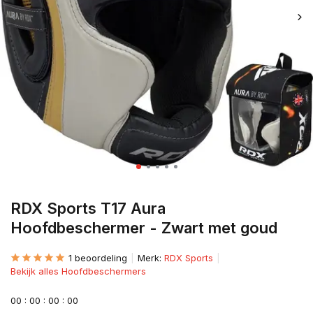
RDX Sports T17 Aura
Hoofdbeschermer - Zwart met goud
1 beoordeling
Merk:
RDX Sports
Bekijk alles Hoofdbeschermers
0
0
:
0
0
:
0
0
:
0
0