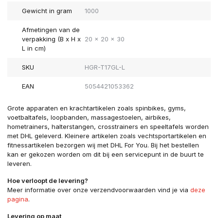
Gewicht in gram
1000
Afmetingen van de
verpakking (B x H x
20 x 20 x 30
L in cm)
SKU
HGR-T17GL-L
EAN
5054421053362
Grote apparaten en krachtartikelen zoals spinbikes, gyms,
voetbaltafels, loopbanden, massagestoelen, airbikes,
hometrainers, halterstangen, crosstrainers en speeltafels worden
met DHL geleverd. Kleinere artikelen zoals vechtsportartikelen en
fitnessartikelen bezorgen wij met DHL For You. Bij het bestellen
kan er gekozen worden om dit bij een servicepunt in de buurt te
leveren.
Hoe verloopt de levering?
Meer informatie over onze verzendvoorwaarden vind je via
deze
pagina
.
Levering op maat