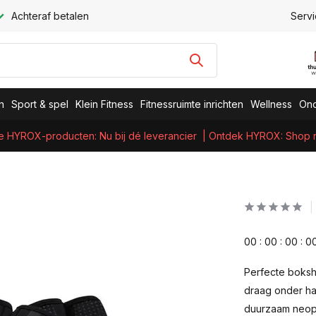
Achteraf betalen
Servi
n
Sport & spel
Klein Fitness
Fitnessruimte inrichten
Wellness
Ond
e HYROX-producten: Nu bij dé leverancier
| Ontdek HYROX: Shop nu
0
0
:
0
0
:
0
0
:
0
Perfecte boksh
draag onder ha
duurzaam neopr