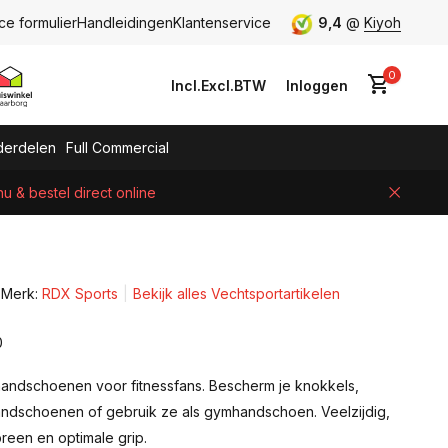
ce formulier
Handleidingen
Klantenservice
9,4
@
Kiyoh
0
Incl.
Excl.
BTW
Inloggen
erdelen
Full Commercial
 & bestel direct online
Account aanmaken
Merk:
RDX Sports
Bekijk alles Vechtsportartikelen
0
andschoenen voor fitnessfans. Bescherm je knokkels,
ndschoenen of gebruik ze als gymhandschoen. Veelzijdig,
een en optimale grip.