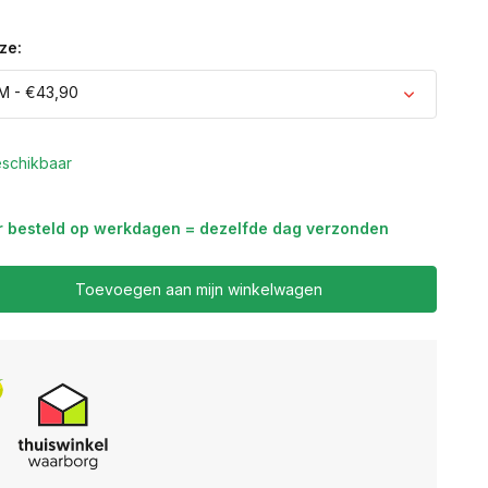
ze:
M - €43,90
schikbaar
r besteld op werkdagen = dezelfde dag verzonden
Uitverkocht
Toevoegen aan mijn winkelwagen