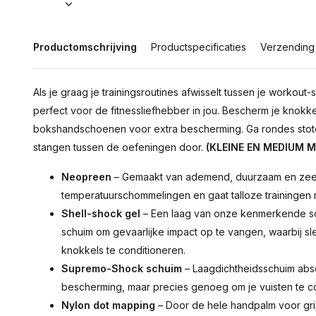
Productomschrijving
Productspecificaties
Verzending
Als je graag je trainingsroutines afwisselt tussen je worko
perfect voor de fitnessliefhebber in jou. Bescherm je knok
bokshandschoenen voor extra bescherming. Ga rondes stoten 
stangen tussen de oefeningen door.
(KLEINE EN MEDIUM 
Neopreen
– Gemaakt van ademend, duurzaam en zeer
temperatuurschommelingen en gaat talloze trainingen 
Shell-shock gel
– Een laag van onze kenmerkende s
schuim om gevaarlijke impact op te vangen, waarbij s
knokkels te conditioneren.
Supremo-Shock schuim
– Laagdichtheidsschuim abso
bescherming, maar precies genoeg om je vuisten te co
Nylon dot mapping
– Door de hele handpalm voor gri