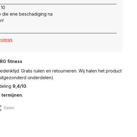
 10
 die ene beschadiging na
n!
reviews
NRG fitness
denktijd. Gratis ruilen en retourneren. Wij halen het product
 (uitgezonderd onderdelen).
deling
9,4/10
.
 termijnen
.
Delen