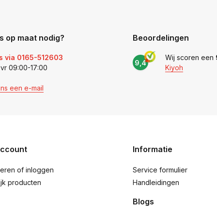
s op maat nodig?
Beoordelingen
s via 0165-512603
Wij scoren een
9,4
 vr 09:00-17:00
Kiyoh
ons een e-mail
account
Informatie
reren of inloggen
Service formulier
ijk producten
Handleidingen
Blogs