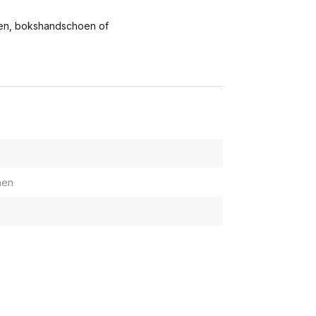
oen, bokshandschoen of
nen