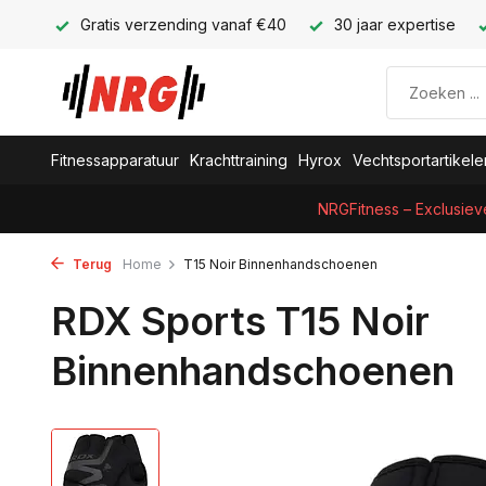
Gratis verzending vanaf €40
30 jaar expertise
Fitnessapparatuur
Krachttraining
Hyrox
Vechtsportartikele
NRGFitness – Exclusiev
Terug
Home
T15 Noir Binnenhandschoenen
RDX Sports T15 Noir
Binnenhandschoenen