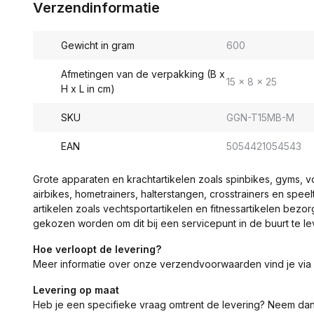
Verzendinformatie
Gewicht in gram
600
Afmetingen van de verpakking (B x
15 x 8 x 25
H x L in cm)
SKU
GGN-T15MB-M
EAN
5054421054543
Grote apparaten en krachtartikelen zoals spinbikes, gyms, 
airbikes, hometrainers, halterstangen, crosstrainers en spe
artikelen zoals vechtsportartikelen en fitnessartikelen bezor
gekozen worden om dit bij een servicepunt in de buurt te le
Hoe verloopt de levering?
Meer informatie over onze verzendvoorwaarden vind je via
Levering op maat
Heb je een specifieke vraag omtrent de levering? Neem da