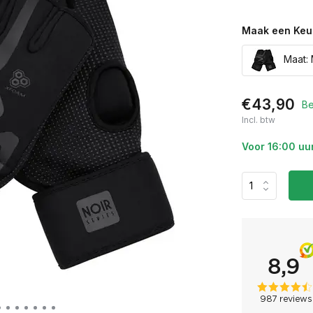
Maak een Keu
Maat: 
€43,90
Be
Incl. btw
Voor 16:00 uu