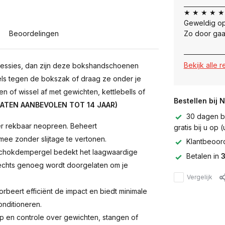
★ ★ ★ ★ ★
Geweldig op
Beoordelingen
Zo door gaa
Bekijk alle 
ut-sessies, dan zijn deze bokshandschoenen
kels tegen de bokszak of draag ze onder je
of wissel af met gewichten, kettlebells of
Bestellen bij 
MATEN AANBEVOLEN TOT 14 JAAR)
30 dagen be
 rekbaar neopreen. Beheert
gratis bij u op
mee zonder slijtage te vertonen.
Klantbeoor
chokdempergel bedekt het laagwaardige
Betalen in
3
lechts genoeg wordt doorgelaten om je
Vergelijk
rbeert efficiënt de impact en biedt minimale
nditioneren.
p en controle over gewichten, stangen of