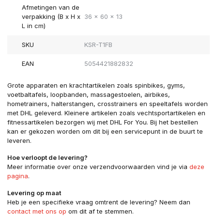
Afmetingen van de
verpakking (B x H x
36 x 60 x 13
L in cm)
SKU
KSR-T1FB
EAN
5054421882832
Grote apparaten en krachtartikelen zoals spinbikes, gyms,
voetbaltafels, loopbanden, massagestoelen, airbikes,
hometrainers, halterstangen, crosstrainers en speeltafels worden
met DHL geleverd. Kleinere artikelen zoals vechtsportartikelen en
fitnessartikelen bezorgen wij met DHL For You. Bij het bestellen
kan er gekozen worden om dit bij een servicepunt in de buurt te
leveren.
Hoe verloopt de levering?
Meer informatie over onze verzendvoorwaarden vind je via
deze
pagina
.
Levering op maat
Heb je een specifieke vraag omtrent de levering? Neem dan
contact met ons op
om dit af te stemmen.