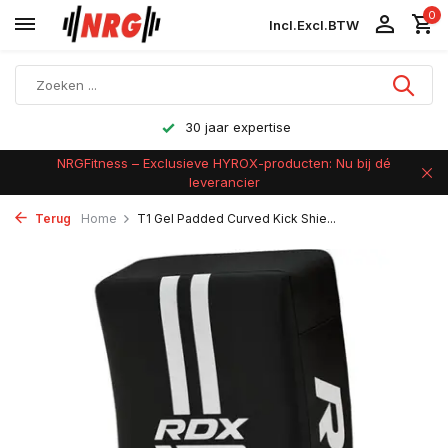
0
Incl.
Excl.
BTW
30 jaar expertise
NRGFitness – Exclusieve HYROX-producten: Nu bij dé
leverancier
Terug
Home
T1 Gel Padded Curved Kick Shie...