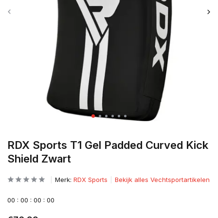
RDX Sports T1 Gel Padded Curved Kick
Shield Zwart
Merk:
RDX Sports
Bekijk alles Vechtsportartikelen
0
0
:
0
0
:
0
0
:
0
0