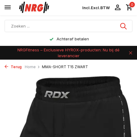
0
Incl.
Excl.
BTW
Achteraf betalen
NRGFitness – Exclusieve HYROX-producten: Nu bij dé
leverancier
Terug
Home
MMA-SHORT T15 ZWART