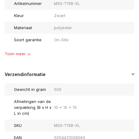
Artikelnummer
MSS-T15B-XL
Kleur
Zwart
Materiaal
polyester
Soort garantie
On-Site
Toon meer
Verzendinformatie
Gewicht in gram
500
Afmetingen van de
verpakking (B x H x
10 x 10 x 10
L in cm)
SKU
MSS-T15B-XL
EAN
5054421058565