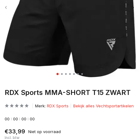
RDX Sports MMA-SHORT T15 ZWART
Merk:
RDX Sports
Bekijk alles Vechtsportartikelen
0
0
:
0
0
:
0
0
:
0
0
€33,99
Niet op voorraad
Incl. btw