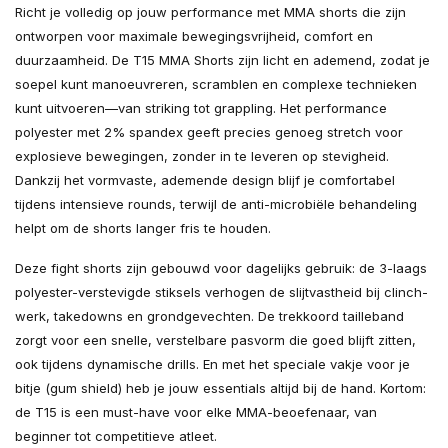
Richt je volledig op jouw performance met MMA shorts die zijn
ontworpen voor maximale bewegingsvrijheid, comfort en
duurzaamheid. De T15 MMA Shorts zijn licht en ademend, zodat je
soepel kunt manoeuvreren, scramblen en complexe technieken
kunt uitvoeren—van striking tot grappling. Het performance
polyester met 2% spandex geeft precies genoeg stretch voor
explosieve bewegingen, zonder in te leveren op stevigheid.
Dankzij het vormvaste, ademende design blijf je comfortabel
tijdens intensieve rounds, terwijl de anti-microbiële behandeling
helpt om de shorts langer fris te houden.
Deze fight shorts zijn gebouwd voor dagelijks gebruik: de 3-laags
polyester-verstevigde stiksels verhogen de slijtvastheid bij clinch-
werk, takedowns en grondgevechten. De trekkoord tailleband
zorgt voor een snelle, verstelbare pasvorm die goed blijft zitten,
ook tijdens dynamische drills. En met het speciale vakje voor je
bitje (gum shield) heb je jouw essentials altijd bij de hand. Kortom:
de T15 is een must-have voor elke MMA-beoefenaar, van
beginner tot competitieve atleet.