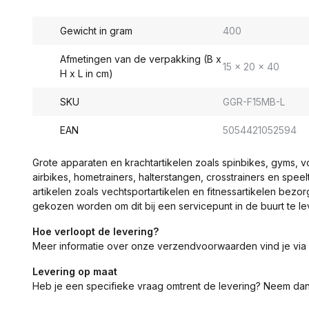
Gewicht in gram
400
Afmetingen van de verpakking (B x
15 x 20 x 40
H x L in cm)
SKU
GGR-F15MB-L
EAN
5054421052594
Grote apparaten en krachtartikelen zoals spinbikes, gyms, 
airbikes, hometrainers, halterstangen, crosstrainers en spe
artikelen zoals vechtsportartikelen en fitnessartikelen bezor
gekozen worden om dit bij een servicepunt in de buurt te le
Hoe verloopt de levering?
Meer informatie over onze verzendvoorwaarden vind je via
Levering op maat
Heb je een specifieke vraag omtrent de levering? Neem da