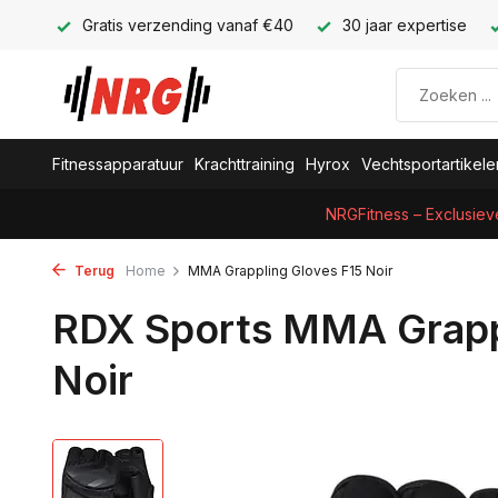
Gratis verzending vanaf €40
30 jaar expertise
Fitnessapparatuur
Krachttraining
Hyrox
Vechtsportartikele
NRGFitness – Exclusiev
Terug
Home
MMA Grappling Gloves F15 Noir
RDX Sports MMA Grapp
Noir