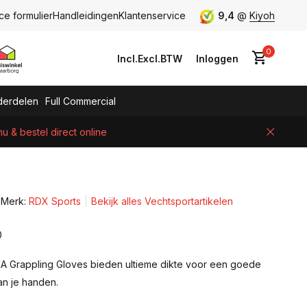
ce formulier
Handleidingen
Klantenservice
9,4
@
Kiyoh
0
Incl.
Excl.
BTW
Inloggen
erdelen
Full Commercial
 & bestel direct online
Account aanmaken
Merk:
RDX Sports
Bekijk alles Vechtsportartikelen
0
A Grappling Gloves bieden ultieme dikte voor een goede
n je handen.