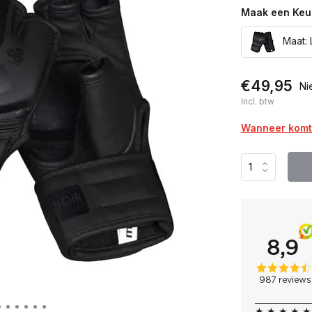
Maak een Keu
Maat: 
€49,95
Ni
Incl. btw
Wanneer komt 
★ ★ ★ ★ ★