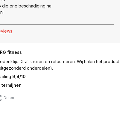
 die ene beschadiging na
n!
reviews
NRG fitness
denktijd. Gratis ruilen en retourneren. Wij halen het product
 (uitgezonderd onderdelen).
deling
9,4/10
.
 termijnen
.
Delen