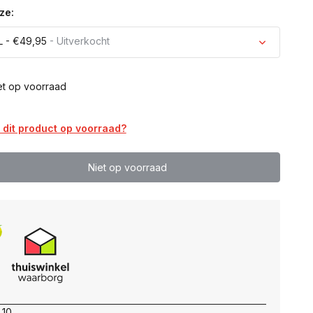
ze:
L - €49,95
- Uitverkocht
et op voorraad
dit product op voorraad?
Uitverkocht
Niet op voorraad
 10