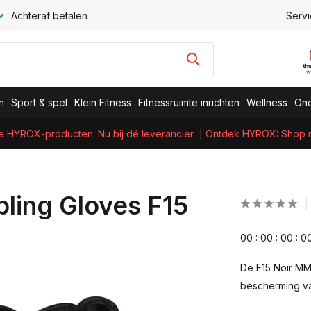
Achteraf betalen
Servi
n
Sport & spel
Klein Fitness
Fitnessruimte inrichten
Wellness
Ond
e HYROX-producten: Nu bij dé leverancier
| Ontdek HYROX: Shop nu
ling Gloves F15
0
0
:
0
0
:
0
0
:
0
De F15 Noir MM
bescherming va