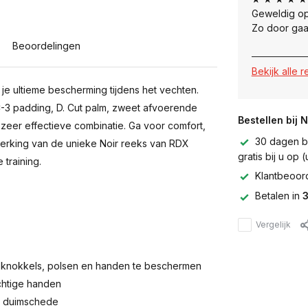
Geweldig op
Zo door gaa
Beoordelingen
Bekijk alle 
je ultieme bescherming tijdens het vechten.
C-3 padding, D. Cut palm, zweet afvoerende
Bestellen bij 
zeer effectieve combinatie. Ga voor comfort,
30 dagen be
afwerking van de unieke Noir reeks van RDX
gratis bij u op
 training.
Klantbeoor
Betalen in
3
Vergelijk
m knokkels, polsen en handen te beschermen
chtige handen
e duimschede