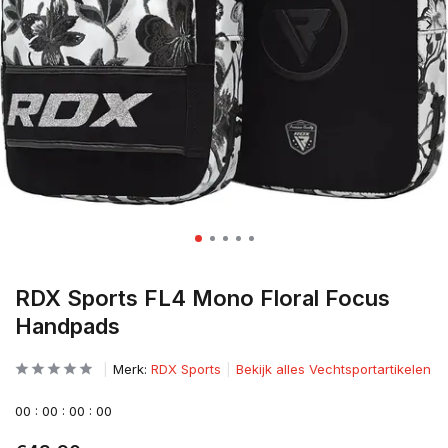
RDX Sports FL4 Mono Floral Focus
Handpads
Merk:
RDX Sports
Bekijk alles Vechtsportartikelen
0
0
:
0
0
:
0
0
:
0
0