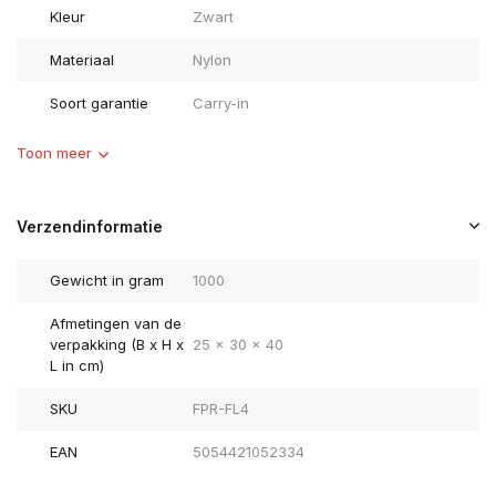
Kleur
Zwart
Materiaal
Nylon
Soort garantie
Carry-in
Toon meer
Verzendinformatie
Gewicht in gram
1000
Afmetingen van de
verpakking (B x H x
25 x 30 x 40
L in cm)
SKU
FPR-FL4
EAN
5054421052334