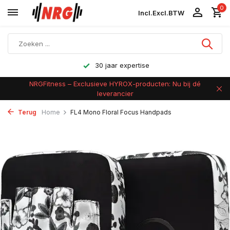
0
Incl.
Excl.
BTW
Achteraf betalen
NRGFitness – Exclusieve HYROX-producten: Nu bij dé
leverancier
Terug
Home
FL4 Mono Floral Focus Handpads