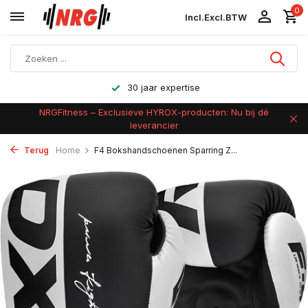
0
Incl.
Excl.
BTW
Achteraf betalen
NRGFitness – Exclusieve HYROX-producten: Nu bij dé
leverancier
Terug
Home
F4 Bokshandschoenen Sparring Z...