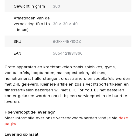
Gewicht in gram
300
Afmetingen van de
verpakking (B x H x
30 x 30 x 40
L in cm)
SKU
BGR-F4B-10OZ
EAN
5054421881866
Grote apparaten en krachtartikelen zoals spinbikes, gyms,
voetbaltafels, loopbanden, massagestoelen, airbikes,
hometrainers, halterstangen, crosstrainers en speeltafels worden
met DHL geleverd. Kleinere artikelen zoals vechtsportartikelen en
fitnessartikelen bezorgen wij met DHL For You. Bij het bestellen
kan er gekozen worden om dit bij een servicepunt in de buurt te
leveren.
Hoe verloopt de levering?
Meer informatie over onze verzendvoorwaarden vind je via
deze
pagina
.
Levering op maat