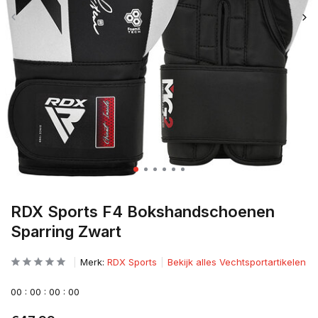
RDX Sports F4 Bokshandschoenen
Sparring Zwart
Merk:
RDX Sports
Bekijk alles Vechtsportartikelen
0
0
:
0
0
:
0
0
:
0
0