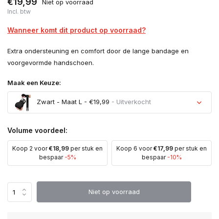
€19,99
Niet op voorraad
Incl. btw
Wanneer komt dit product op voorraad?
Extra ondersteuning en comfort door de lange bandage en
voorgevormde handschoen.
Maak een Keuze:
Zwart - Maat L - €19,99
- Uitverkocht
Uitverkocht
Volume voordeel:
Koop 2 voor
€18,99
per stuk en
Koop 6 voor
€17,99
per stuk en
Uitverkocht
bespaar
-5%
bespaar
-10%
Uitverkocht
Niet op voorraad
Uitverkocht