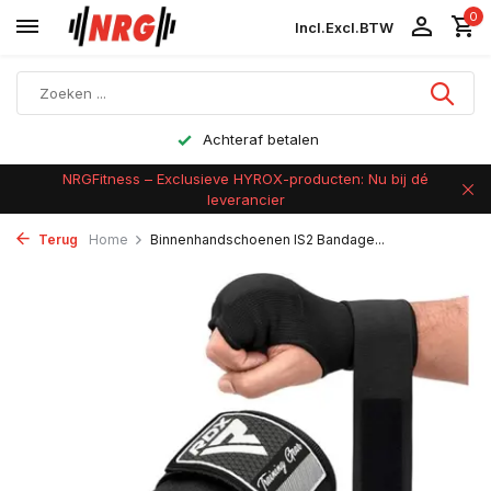
0
Incl.
Excl.
BTW
Achteraf betalen
NRGFitness – Exclusieve HYROX-producten: Nu bij dé
leverancier
Terug
Home
Binnenhandschoenen IS2 Bandage...