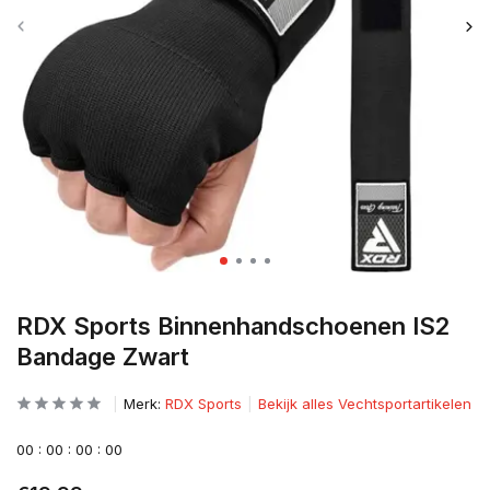
RDX Sports Binnenhandschoenen IS2
Bandage Zwart
Merk:
RDX Sports
Bekijk alles Vechtsportartikelen
0
0
:
0
0
:
0
0
:
0
0