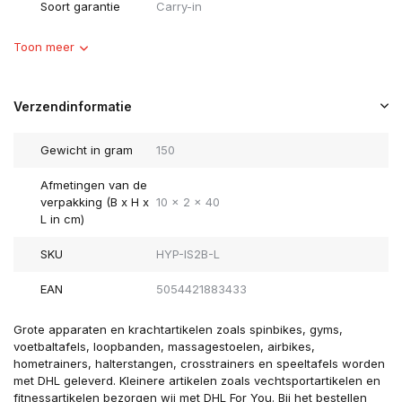
Soort garantie
Carry-in
Toon meer
Verzendinformatie
Gewicht in gram
150
Afmetingen van de
verpakking (B x H x
10 x 2 x 40
L in cm)
SKU
HYP-IS2B-L
EAN
5054421883433
Grote apparaten en krachtartikelen zoals spinbikes, gyms,
voetbaltafels, loopbanden, massagestoelen, airbikes,
hometrainers, halterstangen, crosstrainers en speeltafels worden
met DHL geleverd. Kleinere artikelen zoals vechtsportartikelen en
fitnessartikelen bezorgen wij met DHL For You. Bij het bestellen