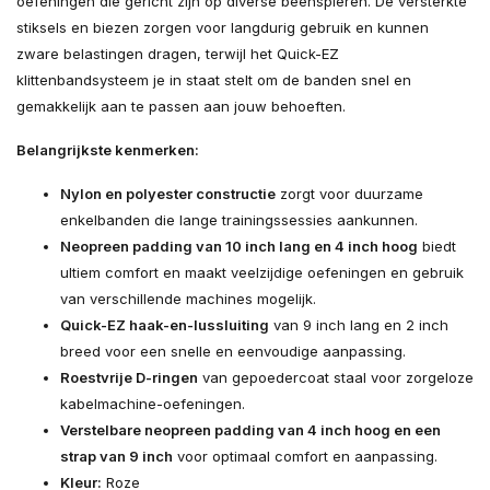
oefeningen die gericht zijn op diverse beenspieren. De versterkte
stiksels en biezen zorgen voor langdurig gebruik en kunnen
zware belastingen dragen, terwijl het Quick-EZ
klittenbandsysteem je in staat stelt om de banden snel en
gemakkelijk aan te passen aan jouw behoeften.
Belangrijkste kenmerken:
Nylon en polyester constructie
zorgt voor duurzame
enkelbanden die lange trainingssessies aankunnen.
Neopreen padding van 10 inch lang en 4 inch hoog
biedt
ultiem comfort en maakt veelzijdige oefeningen en gebruik
van verschillende machines mogelijk.
Quick-EZ haak-en-lussluiting
van 9 inch lang en 2 inch
breed voor een snelle en eenvoudige aanpassing.
Roestvrije D-ringen
van gepoedercoat staal voor zorgeloze
kabelmachine-oefeningen.
Verstelbare neopreen padding van 4 inch hoog en een
strap van 9 inch
voor optimaal comfort en aanpassing.
Kleur:
Roze