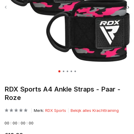
RDX Sports A4 Ankle Straps - Paar -
Roze
Merk:
RDX Sports
Bekijk alles Krachttraining
0
0
:
0
0
:
0
0
:
0
0