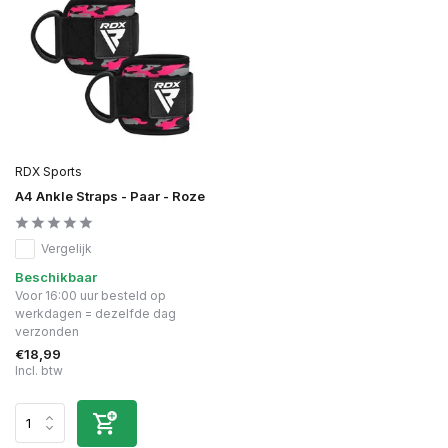
RDX Sports
A4 Ankle Straps - Paar - Roze
Vergelijk
Beschikbaar
Voor 16:00 uur besteld op
werkdagen = dezelfde dag
verzonden
€18,99
Incl. btw