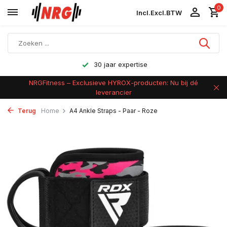
0
Incl.
Excl.
BTW
Achteraf betalen
NRGFitness – Exclusieve HYROX-producten: Nu bij dé
leverancier
Terug
Home
A4 Ankle Straps - Paar - Roze