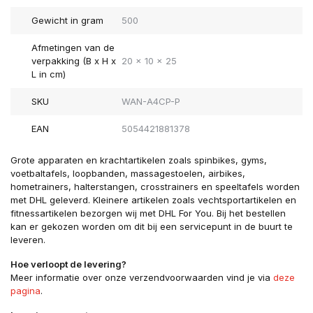
Gewicht in gram
500
Afmetingen van de
verpakking (B x H x
20 x 10 x 25
L in cm)
SKU
WAN-A4CP-P
EAN
5054421881378
Grote apparaten en krachtartikelen zoals spinbikes, gyms,
voetbaltafels, loopbanden, massagestoelen, airbikes,
hometrainers, halterstangen, crosstrainers en speeltafels worden
met DHL geleverd. Kleinere artikelen zoals vechtsportartikelen en
fitnessartikelen bezorgen wij met DHL For You. Bij het bestellen
kan er gekozen worden om dit bij een servicepunt in de buurt te
leveren.
Hoe verloopt de levering?
Meer informatie over onze verzendvoorwaarden vind je via
deze
pagina
.