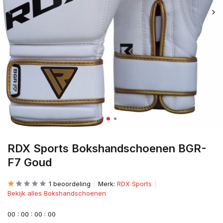
RDX Sports Bokshandschoenen BGR-
F7 Goud
1 beoordeling
Merk:
RDX Sports
Bekijk alles Bokshandschoenen
0
0
:
0
0
:
0
0
:
0
0