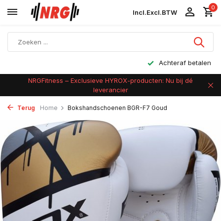
0
Incl.
Excl.
BTW
Achteraf betalen
NRGFitness – Exclusieve HYROX-producten: Nu bij dé
leverancier
Terug
Home
Bokshandschoenen BGR-F7 Goud