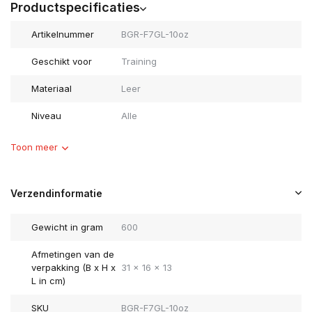
Productspecificaties
Artikelnummer
BGR-F7GL-10oz
Geschikt voor
Training
Materiaal
Leer
Niveau
Alle
Toon meer
Verzendinformatie
Gewicht in gram
600
Afmetingen van de
verpakking (B x H x
31 x 16 x 13
L in cm)
SKU
BGR-F7GL-10oz