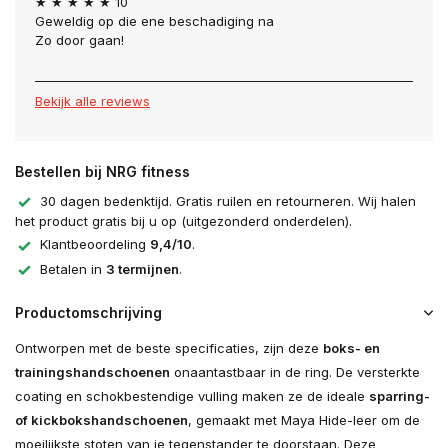
★ ★ ★ ★ ★ 10
Geweldig op die ene beschadiging na
Zo door gaan!
Bekijk alle reviews
Bestellen bij NRG fitness
30 dagen bedenktijd. Gratis ruilen en retourneren. Wij halen
het product gratis bij u op (uitgezonderd onderdelen).
Klantbeoordeling
9,4/10
.
Betalen in
3 termijnen
.
Productomschrijving
Ontworpen met de beste specificaties, zijn deze
boks- en
trainingshandschoenen
onaantastbaar in de ring. De versterkte
coating en schokbestendige vulling maken ze de ideale
sparring-
of kickbokshandschoenen
, gemaakt met Maya Hide-leer om de
moeilijkste stoten van je tegenstander te doorstaan. Deze