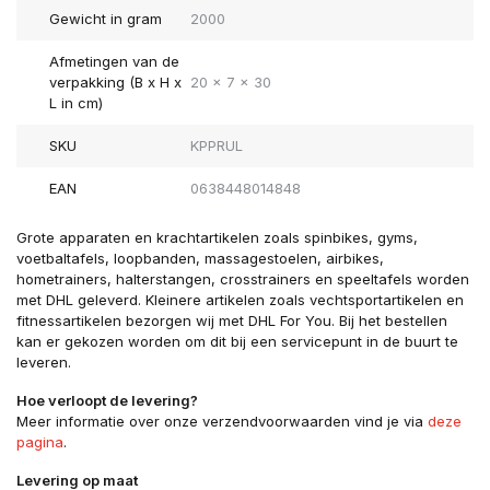
Gewicht in gram
2000
Afmetingen van de
verpakking (B x H x
20 x 7 x 30
L in cm)
SKU
KPPRUL
EAN
0638448014848
Grote apparaten en krachtartikelen zoals spinbikes, gyms,
voetbaltafels, loopbanden, massagestoelen, airbikes,
hometrainers, halterstangen, crosstrainers en speeltafels worden
met DHL geleverd. Kleinere artikelen zoals vechtsportartikelen en
fitnessartikelen bezorgen wij met DHL For You. Bij het bestellen
kan er gekozen worden om dit bij een servicepunt in de buurt te
leveren.
Hoe verloopt de levering?
Meer informatie over onze verzendvoorwaarden vind je via
deze
pagina
.
Levering op maat