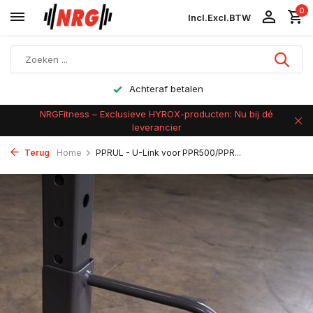
0
Incl.
Excl.
BTW
Achteraf betalen
NRGFitness – Exclusieve HYROX-producten: Nu bij dé
leverancier
Terug
Home
PPRUL - U-Link voor PPR500/PPR...