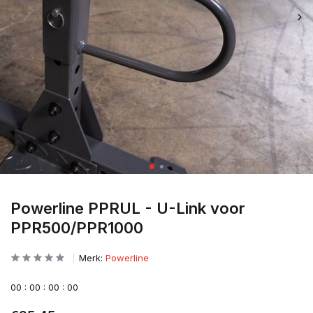
Powerline PPRUL - U-Link voor
PPR500/PPR1000
Merk:
Powerline
0
0
:
0
0
:
0
0
:
0
0