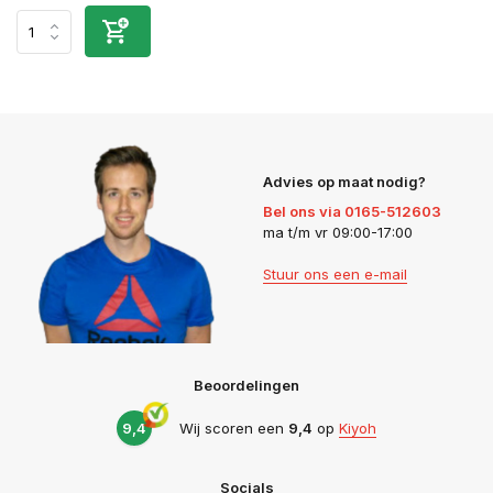
Advies op maat nodig?
Bel ons via 0165-512603
ma t/m vr 09:00-17:00
Stuur ons een e-mail
Beoordelingen
9,4
Wij scoren een
9,4
op
Kiyoh
Socials