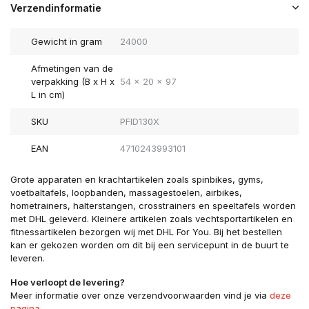
Verzendinformatie
Gewicht in gram
24000
Afmetingen van de
verpakking (B x H x
54 x 20 x 97
L in cm)
SKU
PFID130X
EAN
4710243993101
Grote apparaten en krachtartikelen zoals spinbikes, gyms,
voetbaltafels, loopbanden, massagestoelen, airbikes,
hometrainers, halterstangen, crosstrainers en speeltafels worden
met DHL geleverd. Kleinere artikelen zoals vechtsportartikelen en
fitnessartikelen bezorgen wij met DHL For You. Bij het bestellen
kan er gekozen worden om dit bij een servicepunt in de buurt te
leveren.
Hoe verloopt de levering?
Meer informatie over onze verzendvoorwaarden vind je via
deze
pagina
.