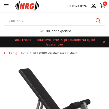
0
Incl.
Excl.
BTW
30 jaar expertise
NRGFitness – Exclusieve HYROX-producten: Nu bij dé
leverancier
Terug
Home
PFID130X Verstelbare FID-train...