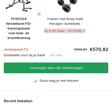
PFID130X
Trainen met Body-Solid
Verstelbare FID-
Hexagon dumbbells
trainingsbank
voor buik- en
krachttraining
€570,82
Je bespaart 7%
€608,80
Dumbbells voor bij je bank
Incl. btw
Toevoegen aan mijn winkelwagen
Deze mag je niet missen!
Recent bekeken