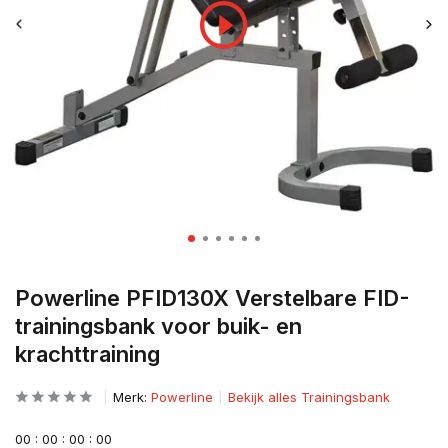
Powerline PFID130X Verstelbare FID-
trainingsbank voor buik- en
krachttraining
Merk:
Powerline
Bekijk alles Trainingsbank
0
0
:
0
0
:
0
0
:
0
0