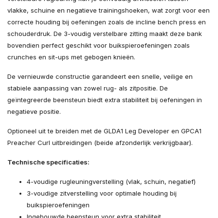
vlakke, schuine en negatieve trainingshoeken, wat zorgt voor een
correcte houding bij oefeningen zoals de incline bench press en
schouderdruk. De 3-voudig verstelbare zitting maakt deze bank
bovendien perfect geschikt voor buikspieroefeningen zoals
crunches en sit-ups met gebogen knieën.
De vernieuwde constructie garandeert een snelle, veilige en
stabiele aanpassing van zowel rug- als zitpositie. De
geïntegreerde beensteun biedt extra stabiliteit bij oefeningen in
negatieve positie.
Optioneel uit te breiden met de GLDA1 Leg Developer en GPCA1
Preacher Curl uitbreidingen (beide afzonderlijk verkrijgbaar).
Technische specificaties:
4-voudige rugleuningverstelling (vlak, schuin, negatief)
3-voudige zitverstelling voor optimale houding bij
buikspieroefeningen
Ingebouwde beensteun voor extra stabiliteit