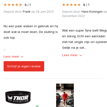
5
/
5
/
5
5
Gepost door:
Frank
op 29 Juni 2023
Gepost door:
Hans Koningen
op
December 2022
Nu een paar weken in gebruik en hij
Wat een super fijne belt! Meg
doet wat ie moet doen. De sluiting is
en stevig. Echt een aanrader.
ook top.
met het single clip-on systee
Gelijk na je set...
...
Lees meer
Lees meer
Schrijf je eigen review