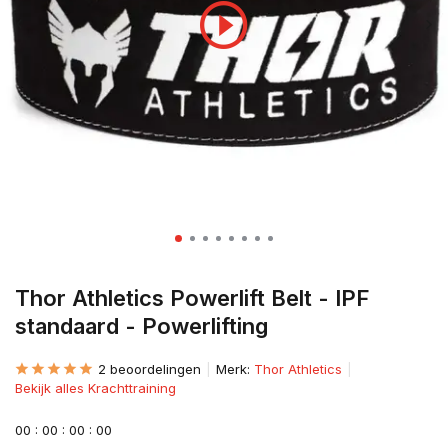
Thor Athletics Powerlift Belt - IPF
standaard - Powerlifting
2 beoordelingen
Merk:
Thor Athletics
Bekijk alles Krachttraining
0
0
:
0
0
:
0
0
:
0
0