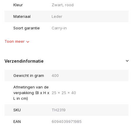
Kleur
Zwart, rood
Materiaal
Leder
Soort garantie
Carry-in
Toon meer
Verzendinformatie
Gewicht in gram
400
Afmetingen van de
verpakking (B x H x
25 x 25 x 40
L in cm)
SKU
TH2319
EAN
6094039971985