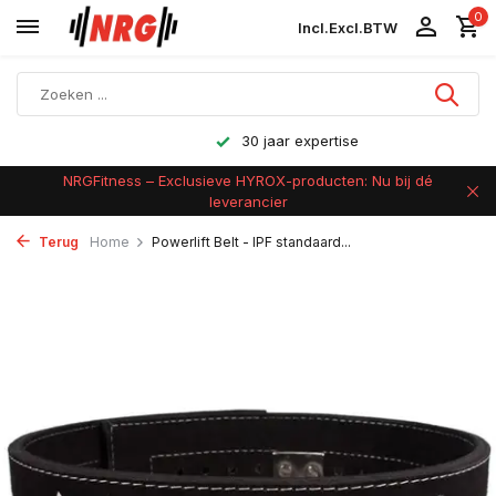
0
Incl.
Excl.
BTW
30 jaar expertise
NRGFitness – Exclusieve HYROX-producten: Nu bij dé
leverancier
Terug
Home
Powerlift Belt - IPF standaard...