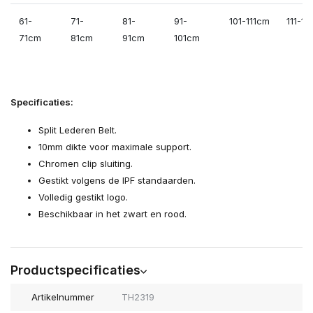
61-
71-
81-
91-
101-111cm
111-1
71cm
81cm
91cm
101cm
Specificaties:
Split Lederen Belt.
10mm dikte voor maximale support.
Chromen clip sluiting.
Gestikt volgens de IPF standaarden.
Volledig gestikt logo.
Beschikbaar in het zwart en rood.
Productspecificaties
Artikelnummer
TH2319