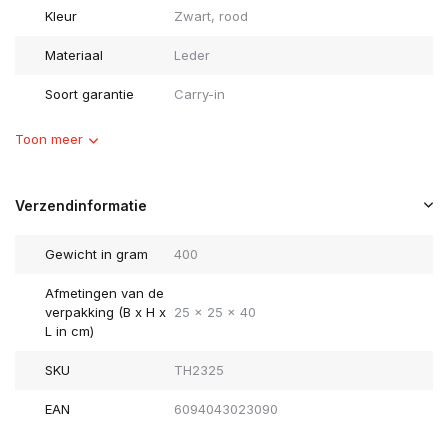
Kleur
Zwart, rood
Materiaal
Leder
Soort garantie
Carry-in
Toon meer
Verzendinformatie
Gewicht in gram
400
Afmetingen van de
verpakking (B x H x
25 x 25 x 40
L in cm)
SKU
TH2325
EAN
6094043023090