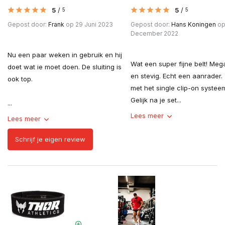
5
/
5
/
5
5
Gepost door:
Frank
op 29 Juni 2023
Gepost door:
Hans Koningen
op
December 2022
Nu een paar weken in gebruik en hij
Wat een super fijne belt! Meg
doet wat ie moet doen. De sluiting is
en stevig. Echt een aanrader.
ook top.
met het single clip-on systee
Gelijk na je set...
...
Lees meer
Lees meer
Schrijf je eigen review