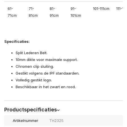
61-
71-
81-
91-
101-111cm
111-1
71cm
81cm
91cm
101cm
Specificaties:
Split Lederen Belt.
10mm dikte voor maximale support.
Chromen clip sluiting.
Gestikt volgens de IPF standaarden.
Volledig gestikt logo.
Beschikbaar in het zwart en rood.
Productspecificaties
Artikelnummer
TH2325