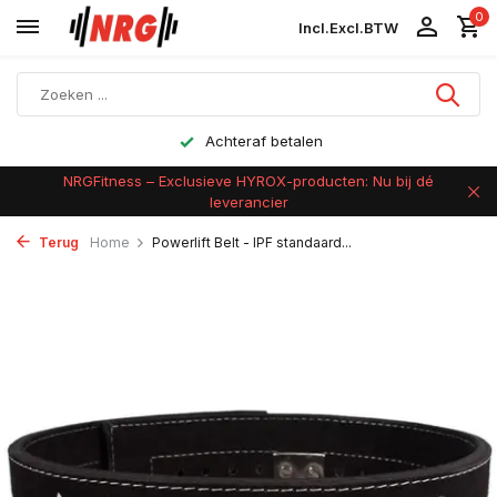
0
Incl.
Excl.
BTW
Achteraf betalen
NRGFitness – Exclusieve HYROX-producten: Nu bij dé
leverancier
Terug
Home
Powerlift Belt - IPF standaard...