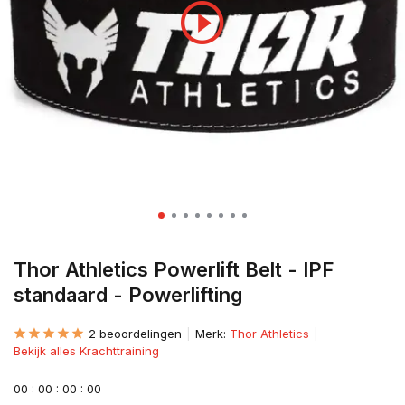
Thor Athletics Powerlift Belt - IPF
standaard - Powerlifting
2 beoordelingen
Merk:
Thor Athletics
Bekijk alles Krachttraining
0
0
:
0
0
:
0
0
:
0
0