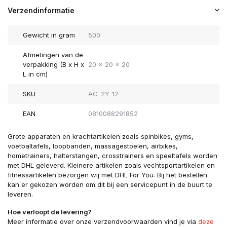
Verzendinformatie
Gewicht in gram
500
Afmetingen van de
verpakking (B x H x
20 x 20 x 20
L in cm)
SKU
AC-2Y-12
EAN
0810088291852
Grote apparaten en krachtartikelen zoals spinbikes, gyms,
voetbaltafels, loopbanden, massagestoelen, airbikes,
hometrainers, halterstangen, crosstrainers en speeltafels worden
met DHL geleverd. Kleinere artikelen zoals vechtsportartikelen en
fitnessartikelen bezorgen wij met DHL For You. Bij het bestellen
kan er gekozen worden om dit bij een servicepunt in de buurt te
leveren.
Hoe verloopt de levering?
Meer informatie over onze verzendvoorwaarden vind je via
deze