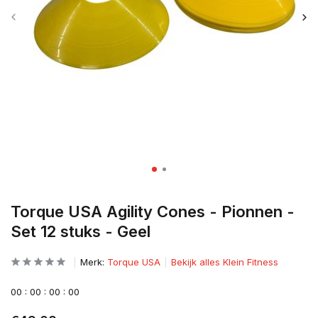
Torque USA Agility Cones - Pionnen -
Set 12 stuks - Geel
Merk:
Torque USA
Bekijk alles Klein Fitness
0
0
:
0
0
:
0
0
:
0
0