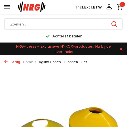
0
Incl.
Excl.
BTW
Achteraf betalen
NRGFitness – Exclusieve HYROX-producten: Nu bij dé
leverancier
Terug
Home
Agility Cones - Pionnen - Set ...