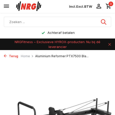
0
Incl.
Excl.
BTW
Achteraf betalen
NRGFitness – Exclusieve HYROX-producten: Nu bij dé
leverancier
Terug
Home
Aluminium Reformer PTX7500 Bla...