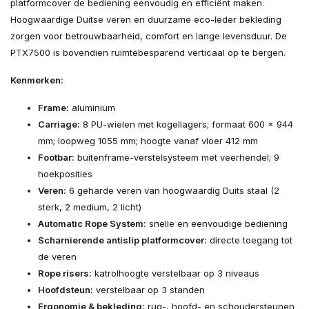
platformcover de bediening eenvoudig en efficiënt maken.
Hoogwaardige Duitse veren en duurzame eco-leder bekleding
zorgen voor betrouwbaarheid, comfort en lange levensduur. De
PTX7500 is bovendien ruimtebesparend verticaal op te bergen.
Kenmerken:
Frame:
aluminium
Carriage:
8 PU-wielen met kogellagers; formaat 600 × 944
mm; loopweg 1055 mm; hoogte vanaf vloer 412 mm
Footbar:
buitenframe-verstelsysteem met veerhendel; 9
hoekposities
Veren:
6 geharde veren van hoogwaardig Duits staal (2
sterk, 2 medium, 2 licht)
Automatic Rope System:
snelle en eenvoudige bediening
Scharnierende antislip platformcover:
directe toegang tot
de veren
Rope risers:
katrolhoogte verstelbaar op 3 niveaus
Hoofdsteun:
verstelbaar op 3 standen
Ergonomie & bekleding:
rug-, hoofd- en schoudersteunen