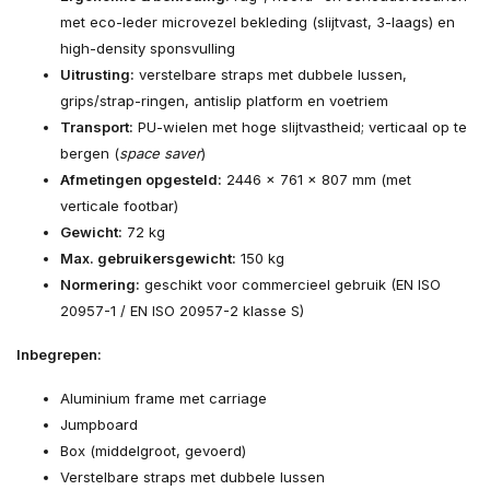
met eco-leder microvezel bekleding (slijtvast, 3-laags) en
high-density sponsvulling
Uitrusting:
verstelbare straps met dubbele lussen,
grips/strap-ringen, antislip platform en voetriem
Transport:
PU-wielen met hoge slijtvastheid; verticaal op te
bergen (
space saver
)
Afmetingen opgesteld:
2446 × 761 × 807 mm (met
verticale footbar)
Gewicht:
72 kg
Max. gebruikersgewicht:
150 kg
Normering:
geschikt voor commercieel gebruik (EN ISO
20957-1 / EN ISO 20957-2 klasse S)
Inbegrepen:
Aluminium frame met carriage
Jumpboard
Box (middelgroot, gevoerd)
Verstelbare straps met dubbele lussen