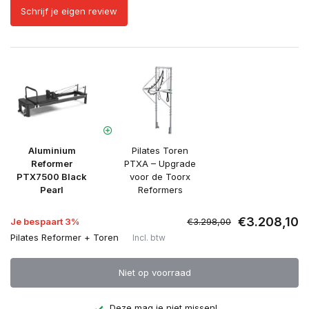
Schrijf je eigen review
Aluminium
Pilates Toren
Reformer
PTXA – Upgrade
PTX7500 Black
voor de Toorx
Pearl
Reformers
€3.208,10
Je bespaart 3%
€3.298,00
Pilates Reformer + Toren
Incl. btw
Niet op voorraad
Deze mag je niet missen!