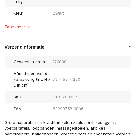
in kg
Kleur
Zwart
Toon meer
Verzendinformatie
Gewicht in gram
120000
Afmetingen van de
verpakking (B x H x
72 x 52 x 250
L in cm)
SKU
PTX-7500BP
EAN
8029975810836
Grote apparaten en krachtartikelen zoals spinbikes, gyms,
voetbaltafels, loopbanden, massagestoelen, airbikes,
hometrainers, halterstangen, crosstrainers en speeltafels worden