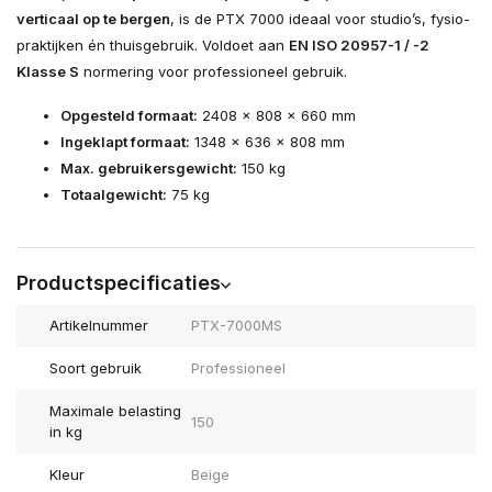
verticaal op te bergen
, is de PTX 7000 ideaal voor studio’s, fysio-
praktijken én thuisgebruik. Voldoet aan
EN ISO 20957-1 / -2
Klasse S
normering voor professioneel gebruik.
Opgesteld formaat:
2408 x 808 x 660 mm
Ingeklapt formaat:
1348 x 636 x 808 mm
Max. gebruikersgewicht:
150 kg
Totaalgewicht:
75 kg
Productspecificaties
Artikelnummer
PTX-7000MS
Soort gebruik
Professioneel
Maximale belasting
150
in kg
Kleur
Beige