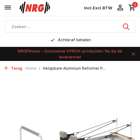
0
Incl.
Excl.
BTW
Achteraf betalen
NRGFitness – Exclusieve HYROX-producten: Nu bij dé
leverancier
Terug
Home
Inklapbare Aluminum Reformer P...