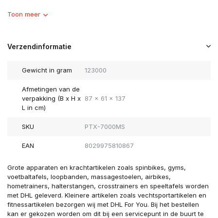
Toon meer
Verzendinformatie
Gewicht in gram
123000
Afmetingen van de
verpakking (B x H x
87 x 61 x 137
L in cm)
SKU
PTX-7000MS
EAN
8029975810867
Grote apparaten en krachtartikelen zoals spinbikes, gyms,
voetbaltafels, loopbanden, massagestoelen, airbikes,
hometrainers, halterstangen, crosstrainers en speeltafels worden
met DHL geleverd. Kleinere artikelen zoals vechtsportartikelen en
fitnessartikelen bezorgen wij met DHL For You. Bij het bestellen
kan er gekozen worden om dit bij een servicepunt in de buurt te