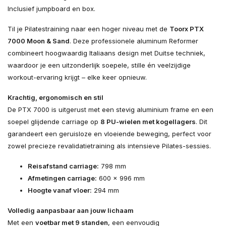
Inclusief jumpboard en box.
Til je Pilatestraining naar een hoger niveau met de
Toorx PTX
7000 Moon & Sand
. Deze professionele aluminum Reformer
combineert hoogwaardig Italiaans design met Duitse techniek,
waardoor je een uitzonderlijk soepele, stille én veelzijdige
workout-ervaring krijgt – elke keer opnieuw.
Krachtig, ergonomisch en stil
De PTX 7000 is uitgerust met een stevig aluminium frame en een
soepel glijdende carriage op
8 PU-wielen met kogellagers
. Dit
garandeert een geruisloze en vloeiende beweging, perfect voor
zowel precieze revalidatietraining als intensieve Pilates-sessies.
Reisafstand carriage:
798 mm
Afmetingen carriage:
600 x 996 mm
Hoogte vanaf vloer:
294 mm
Volledig aanpasbaar aan jouw lichaam
Met een
voetbar met 9 standen
, een eenvoudig