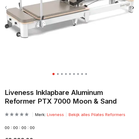
Liveness Inklapbare Aluminum
Reformer PTX 7000 Moon & Sand
Merk:
Liveness
Bekijk alles Pilates Reformers
0
0
:
0
0
:
0
0
:
0
0