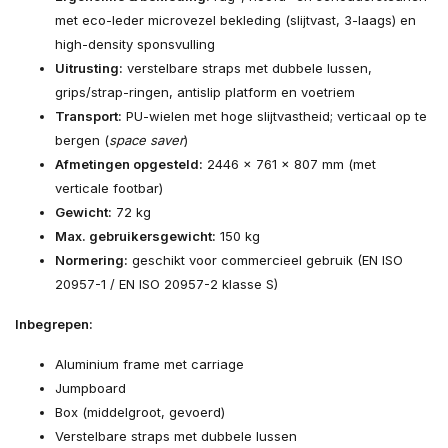
met eco-leder microvezel bekleding (slijtvast, 3-laags) en
high-density sponsvulling
Uitrusting:
verstelbare straps met dubbele lussen,
grips/strap-ringen, antislip platform en voetriem
Transport:
PU-wielen met hoge slijtvastheid; verticaal op te
bergen (
space saver
)
Afmetingen opgesteld:
2446 × 761 × 807 mm (met
verticale footbar)
Gewicht:
72 kg
Max. gebruikersgewicht:
150 kg
Normering:
geschikt voor commercieel gebruik (EN ISO
20957-1 / EN ISO 20957-2 klasse S)
Inbegrepen:
Aluminium frame met carriage
Jumpboard
Box (middelgroot, gevoerd)
Verstelbare straps met dubbele lussen