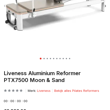
Liveness Aluminium Reformer
PTX7500 Moon & Sand
Merk:
Liveness
Bekijk alles Pilates Reformers
0
0
:
0
0
:
0
0
:
0
0