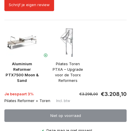
Schrijf je eigen review
Aluminium
Pilates Toren
Reformer
PTXA – Upgrade
PTX7500 Moon &
voor de Toorx
Sand
Reformers
€3.208,10
Je bespaart 3%
€3.298,00
Pilates Reformer + Toren
Incl. btw
Niet op voorraad
Deze mag je niet missen!