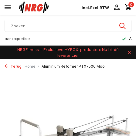
0
Incl.
Excl.
BTW
Achteraf betalen
NRGFitness – Exclusieve HYROX-producten: Nu bij dé
leverancier
Terug
Home
Aluminium Reformer PTX7500 Moo...