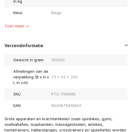
in kg
Kleur
Beige
Toon meer
Verzendinformatie
Gewicht in gram
120000
Afmetingen van de
verpakking (B x H x
72 x 52 x 250
L in cm)
SKU
PTX-7500MS
EAN
8029975810843
Grote apparaten en krachtartikelen zoals spinbikes, gyms,
voetbaltafels, loopbanden, massagestoelen, airbikes,
hometrainers, halterstangen, crosstrainers en speeltafels worden