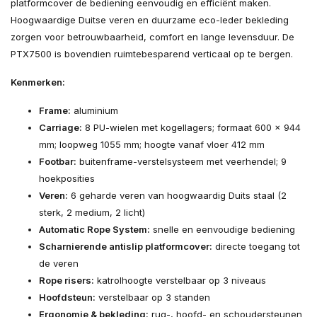
platformcover de bediening eenvoudig en efficiënt maken.
Hoogwaardige Duitse veren en duurzame eco-leder bekleding
zorgen voor betrouwbaarheid, comfort en lange levensduur. De
PTX7500 is bovendien ruimtebesparend verticaal op te bergen.
Kenmerken:
Frame:
aluminium
Carriage:
8 PU-wielen met kogellagers; formaat 600 × 944
mm; loopweg 1055 mm; hoogte vanaf vloer 412 mm
Footbar:
buitenframe-verstelsysteem met veerhendel; 9
hoekposities
Veren:
6 geharde veren van hoogwaardig Duits staal (2
sterk, 2 medium, 2 licht)
Automatic Rope System:
snelle en eenvoudige bediening
Scharnierende antislip platformcover:
directe toegang tot
de veren
Rope risers:
katrolhoogte verstelbaar op 3 niveaus
Hoofdsteun:
verstelbaar op 3 standen
Ergonomie & bekleding:
rug-, hoofd- en schoudersteunen