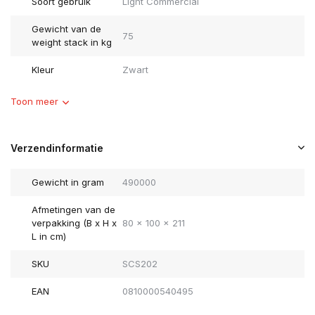
Soort gebruik
Light Commercial
Gewicht van de
75
weight stack in kg
Kleur
Zwart
Toon meer
Verzendinformatie
Gewicht in gram
490000
Afmetingen van de
verpakking (B x H x
80 x 100 x 211
L in cm)
SKU
SCS202
EAN
0810000540495