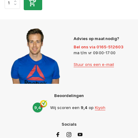
Advies op maat nodig?
Bel ons via 0165-512603
ma t/m vr 09:00-17:00
Stuur ons een e-mail
Beoordelingen
9,4
Wij scoren een
9,4
op
Kiyoh
Socials