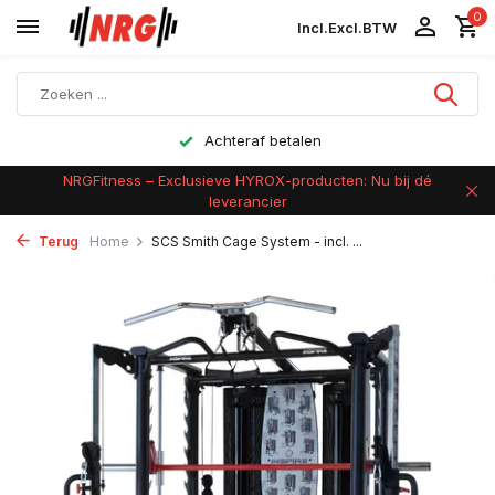
0
Incl.
Excl.
BTW
Gratis verzending vanaf €40
NRGFitness – Exclusieve HYROX-producten: Nu bij dé
leverancier
Terug
Home
SCS Smith Cage System - incl. ...