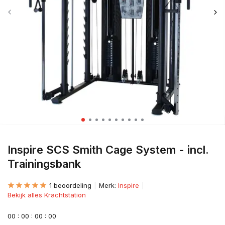
Inspire SCS Smith Cage System - incl.
Trainingsbank
1 beoordeling
Merk:
Inspire
Bekijk alles Krachtstation
0
0
:
0
0
:
0
0
:
0
0