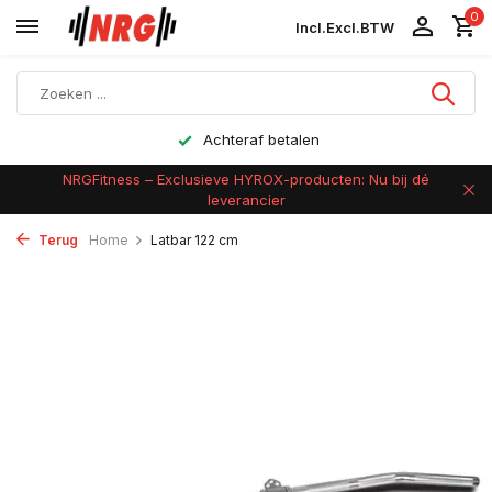
0
Incl.
Excl.
BTW
Achteraf betalen
NRGFitness – Exclusieve HYROX-producten: Nu bij dé
leverancier
Terug
Home
Latbar 122 cm