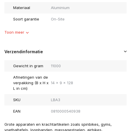
Materiaal
Aluminium
Soort garantie
On-Site
Toon meer
Verzendinformatie
Gewicht in gram
11000
Afmetingen van de
verpakking (B x H x
14 x 9 x 128
L in cm)
SKU
LBA3
EAN
0810000540938
Grote apparaten en krachtartikelen zoals spinbikes, gyms,
voetbaltafels, loopbanden, massagestoelen, airbikes,