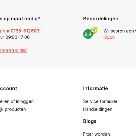
s op maat nodig?
Beoordelingen
s via 0165-512603
Wij scoren een
9,4
 vr 09:00-17:00
Kiyoh
ons een e-mail
account
Informatie
reren of inloggen
Service formulier
ijk producten
Handleidingen
Blogs
Fitter worden