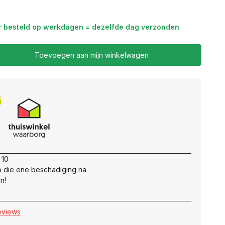
r besteld op werkdagen = dezelfde dag verzonden
Toevoegen aan mijn winkelwagen
 10
 die ene beschadiging na
n!
reviews