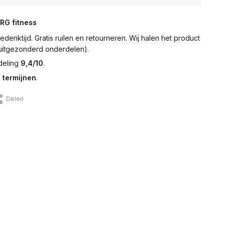
NRG fitness
denktijd. Gratis ruilen en retourneren. Wij halen het product
 (uitgezonderd onderdelen).
deling
9,4/10
.
 termijnen
.
Delen