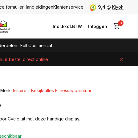
ce formulier
Handleidingen
Klantenservice
9,4
@
Kiyoh
0
Incl.
Excl.
BTW
Inloggen
erdelen
Full Commercial
 & bestel direct online
Account aanmaken
Merk:
Inspire
Bekijk alles Fitnessapparatuur
0
door Cycle uit met deze handige display.
eschikbaar