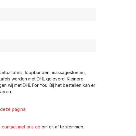
voetbaltafels, loopbanden, massagestoelen,
eltafels worden met DHL geleverd. Kleinere
gen wij met DHL For You. Bij het bestellen kan er
veren.
deze pagina
.
n
contact met ons op
om dit af te stemmen.