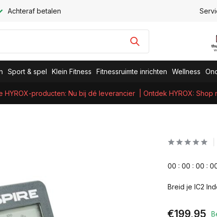
Achteraf betalen
Servi
n
Sport & spel
Klein Fitness
Fitnessruimte inrichten
Wellness
Ond
e HYROX-producten: Nu bij dé leverancier
| Ontdek HYROX: Shop nu
0
0
:
0
0
:
0
0
:
0
Breid je IC2 In
€199,95
B