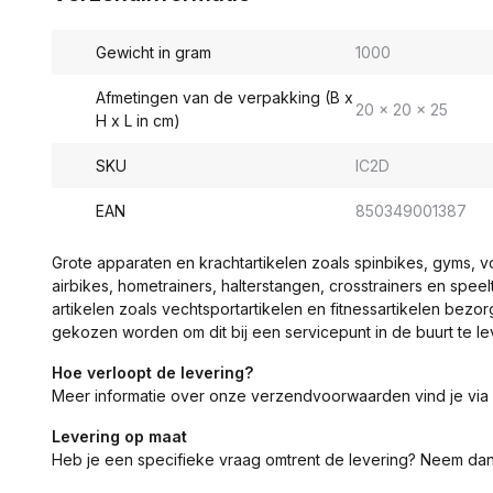
Gewicht in gram
1000
Afmetingen van de verpakking (B x
20 x 20 x 25
H x L in cm)
SKU
IC2D
EAN
850349001387
Grote apparaten en krachtartikelen zoals spinbikes, gyms, 
airbikes, hometrainers, halterstangen, crosstrainers en spe
artikelen zoals vechtsportartikelen en fitnessartikelen bezor
gekozen worden om dit bij een servicepunt in de buurt te le
Hoe verloopt de levering?
Meer informatie over onze verzendvoorwaarden vind je via
Levering op maat
Heb je een specifieke vraag omtrent de levering? Neem da