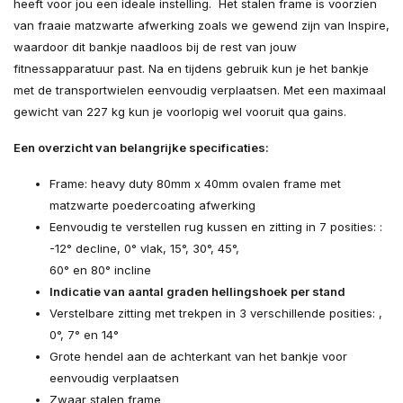
heeft voor jou een ideale instelling. Het stalen frame is voorzien
van fraaie matzwarte afwerking zoals we gewend zijn van Inspire,
waardoor dit bankje naadloos bij de rest van jouw
fitnessapparatuur past. Na en tijdens gebruik kun je het bankje
met de transportwielen eenvoudig verplaatsen. Met een maximaal
gewicht van 227 kg kun je voorlopig wel vooruit qua gains.
Een overzicht van belangrijke specificaties:
Frame: heavy duty 80mm x 40mm ovalen frame met
matzwarte poedercoating afwerking
Eenvoudig te verstellen rug kussen en zitting in 7 posities: :
-12° decline, 0° vlak, 15°, 30°, 45°,
60° en 80° incline
Indicatie van aantal graden hellingshoek per stand
Verstelbare zitting met trekpen in 3 verschillende posities: ,
0°, 7° en 14°
Grote hendel aan de achterkant van het bankje voor
eenvoudig verplaatsen
Zwaar stalen frame