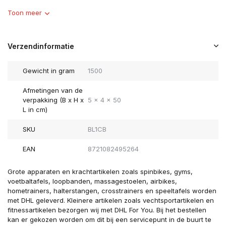
Toon meer
Verzendinformatie
Gewicht in gram
1500
Afmetingen van de
verpakking (B x H x
5 x 4 x 50
L in cm)
SKU
BL1CB
EAN
8721082495264
Grote apparaten en krachtartikelen zoals spinbikes, gyms,
voetbaltafels, loopbanden, massagestoelen, airbikes,
hometrainers, halterstangen, crosstrainers en speeltafels worden
met DHL geleverd. Kleinere artikelen zoals vechtsportartikelen en
fitnessartikelen bezorgen wij met DHL For You. Bij het bestellen
kan er gekozen worden om dit bij een servicepunt in de buurt te