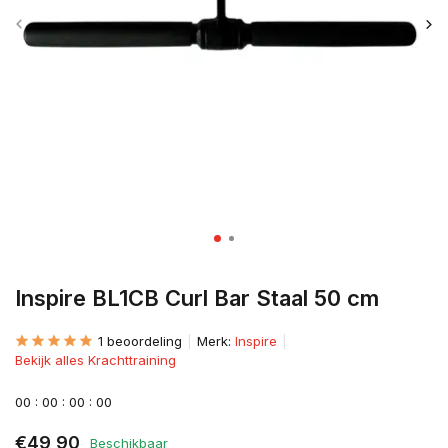
Inspire BL1CB Curl Bar Staal 50 cm
1 beoordeling
Merk:
Inspire
Bekijk alles Krachttraining
0
0
:
0
0
:
0
0
:
0
0
€49,90
Beschikbaar