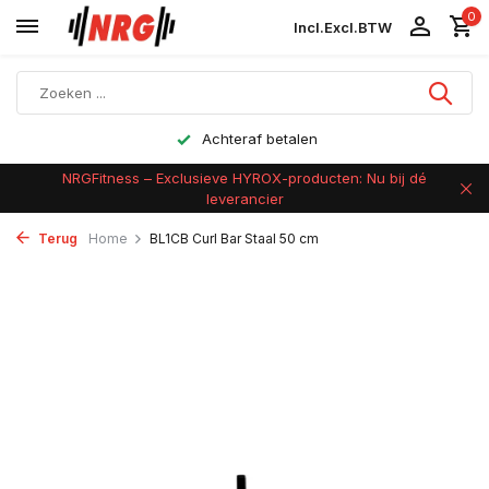
0
Incl.
Excl.
BTW
Achteraf betalen
NRGFitness – Exclusieve HYROX-producten: Nu bij dé
leverancier
Terug
Home
BL1CB Curl Bar Staal 50 cm