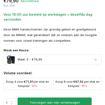
€79,90
Beschikbaar
Incl. btw
Voor 16:00 uur besteld op werkdagen = dezelfde dag
verzonden
Deze MMA handschoenen zijn grondig getest en goedgekeurd
door de IMMAF, wat garandeert dat ze voldoen aan de hoogste
normen voor zowel trainingen als competities.
Maak een Keuze:
Maat: S - €79,90
Volume voordeel:
Koop 4 voor
€71,91
per stuk en
Koop 8 voor
€67,92
per stuk en
bespaar
-10%
bespaar
-15%
Toevoegen aan mijn winkelwagen