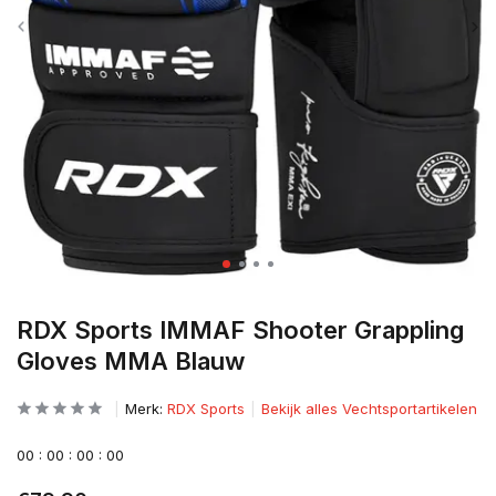
RDX Sports IMMAF Shooter Grappling
Gloves MMA Blauw
Merk:
RDX Sports
Bekijk alles Vechtsportartikelen
0
0
:
0
0
:
0
0
:
0
0