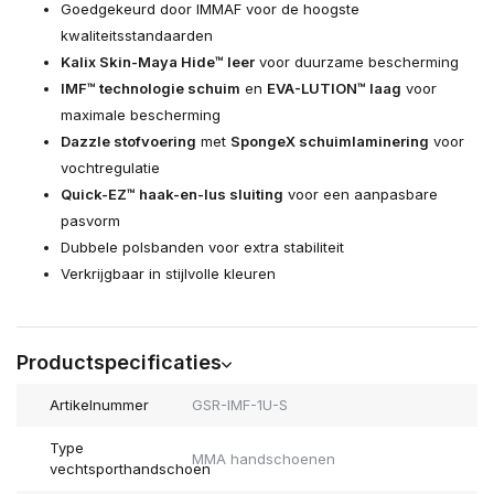
Goedgekeurd door IMMAF voor de hoogste
kwaliteitsstandaarden
Kalix Skin-Maya Hide™ leer
voor duurzame bescherming
IMF™ technologie schuim
en
EVA-LUTION™ laag
voor
maximale bescherming
Dazzle stofvoering
met
SpongeX schuimlaminering
voor
vochtregulatie
Quick-EZ™ haak-en-lus sluiting
voor een aanpasbare
pasvorm
Dubbele polsbanden voor extra stabiliteit
Verkrijgbaar in stijlvolle kleuren
Productspecificaties
Artikelnummer
GSR-IMF-1U-S
Type
MMA handschoenen
vechtsporthandschoen