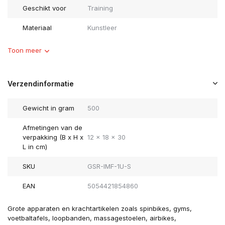
Geschikt voor
Training
Materiaal
Kunstleer
Toon meer
Verzendinformatie
Gewicht in gram
500
Afmetingen van de
verpakking (B x H x
12 x 18 x 30
L in cm)
SKU
GSR-IMF-1U-S
EAN
5054421854860
Grote apparaten en krachtartikelen zoals spinbikes, gyms,
voetbaltafels, loopbanden, massagestoelen, airbikes,