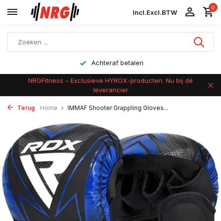
0
Incl.
Excl.
BTW
Achteraf betalen
NRGFitness – Exclusieve HYROX-producten: Nu bij dé
leverancier
Terug
Home
IMMAF Shooter Grappling Gloves...