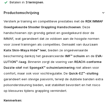
Betalen in
3 termijnen
.
Productomschrijving
Versterk je training en competitieve prestaties met de
RDX IMMAF
Goedgekeurde Shooter Grappling Handschoenen
. Deze
handschoenen zijn grondig getest en goedgekeurd door de
IMMAF, wat garandeert dat ze voldoen aan de hoogste normen
voor zowel trainingen als competities. Gemaakt van duurzaam
Kalix Skin-Maya Hide™ leer
, bieden ze ongeëvenaarde
bescherming dankzij het geavanceerde
IMF™ schuim
en de
EVA-
LUTION™-laag
. Binnenin zorgt de voering van
REACH-conforme
Dazzle-stof
met
SpongeX™ schuimlaminering
niet alleen voor
comfort, maar ook voor vochtregulatie. De
Quick-EZ™-sluiting
garandeert een stevige pasvorm, terwijl de dubbele banden extra
polsondersteuning bieden, wat stabiliteit bevordert en het risico
op blessures tijdens grappling vermindert.
Kenmerken: