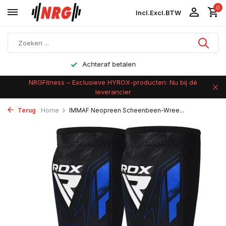
0
Incl.
Excl.
BTW
Gratis verzending vanaf €40
NRGFitness – Exclusieve HYROX-producten: Nu bij dé
leverancier
Terug
Home
IMMAF Neopreen Scheenbeen-Wree...