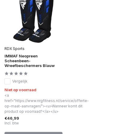
RDX Sports
IMMAF Neopreen
Scheenbeen-
Wreefbeschermers Blauw
Vergelijk
Niet op voorraad
<a
href="https://www.nrgfitness.nl/service/offerte-
op-maat-aanvragen/"><u>Wanneer komt dit
product op voorraad?</a></u>
€46,99
Incl. btw