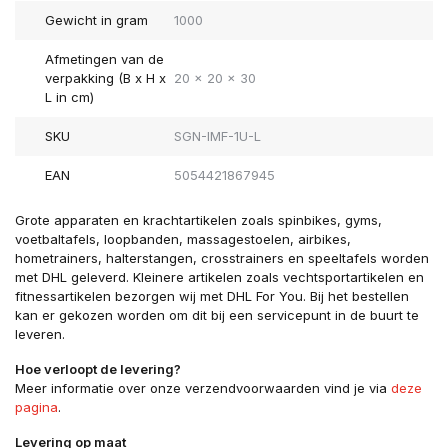
Gewicht in gram
1000
Afmetingen van de
verpakking (B x H x
20 x 20 x 30
L in cm)
SKU
SGN-IMF-1U-L
EAN
5054421867945
Grote apparaten en krachtartikelen zoals spinbikes, gyms,
voetbaltafels, loopbanden, massagestoelen, airbikes,
hometrainers, halterstangen, crosstrainers en speeltafels worden
met DHL geleverd. Kleinere artikelen zoals vechtsportartikelen en
fitnessartikelen bezorgen wij met DHL For You. Bij het bestellen
kan er gekozen worden om dit bij een servicepunt in de buurt te
leveren.
Hoe verloopt de levering?
Meer informatie over onze verzendvoorwaarden vind je via
deze
pagina
.
Levering op maat