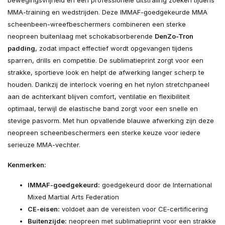
bewegingsvrijheid en een professionele uitstraling zoeken tijdens
MMA-training en wedstrijden. Deze IMMAF-goedgekeurde MMA
scheenbeen-wreefbeschermers combineren een sterke
neopreen buitenlaag met schokabsorberende
DenZo-Tron
padding
, zodat impact effectief wordt opgevangen tijdens
sparren, drills en competitie. De sublimatieprint zorgt voor een
strakke, sportieve look en helpt de afwerking langer scherp te
houden. Dankzij de interlock voering en het nylon stretchpaneel
aan de achterkant blijven comfort, ventilatie en flexibiliteit
optimaal, terwijl de elastische band zorgt voor een snelle en
stevige pasvorm. Met hun opvallende blauwe afwerking zijn deze
neopreen scheenbeschermers een sterke keuze voor iedere
serieuze MMA-vechter.
Kenmerken:
IMMAF-goedgekeurd:
goedgekeurd door de International
Mixed Martial Arts Federation
CE-eisen:
voldoet aan de vereisten voor CE-certificering
Buitenzijde:
neopreen met sublimatieprint voor een strakke