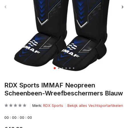
RDX Sports IMMAF Neopreen
Scheenbeen-Wreefbeschermers Blauw
Merk:
RDX Sports
Bekijk alles Vechtsportartikelen
0
0
:
0
0
:
0
0
:
0
0