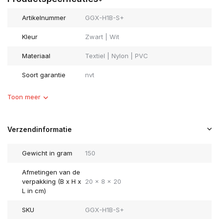
Artikelnummer
GGX-H1B-S+
Kleur
Zwart | Wit
Materiaal
Textiel | Nylon | PVC
Soort garantie
nvt
Toon meer
Verzendinformatie
Gewicht in gram
150
Afmetingen van de
verpakking (B x H x
20 x 8 x 20
L in cm)
SKU
GGX-H1B-S+