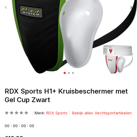
RDX Sports H1+ Kruisbeschermer met
Gel Cup Zwart
Merk:
RDX Sports
Bekijk alles Vechtsportartikelen
0
0
:
0
0
:
0
0
:
0
0