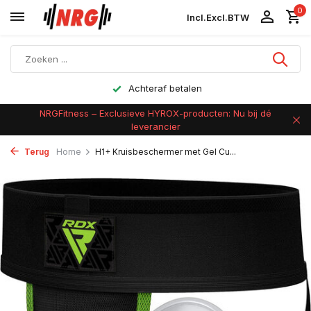
0
Incl.
Excl.
BTW
Achteraf betalen
NRGFitness – Exclusieve HYROX-producten: Nu bij dé
leverancier
Terug
Home
H1+ Kruisbeschermer met Gel Cu...