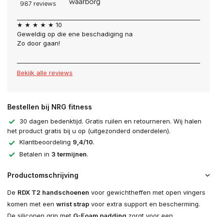
★ ★ ★ ★ ★ 10
Geweldig op die ene beschadiging na
Zo door gaan!
Bekijk alle reviews
Bestellen bij NRG fitness
30 dagen bedenktijd. Gratis ruilen en retourneren. Wij halen
het product gratis bij u op (uitgezonderd onderdelen).
Klantbeoordeling
9,4/10
.
Betalen in
3 termijnen
.
Productomschrijving
De
RDX T2 handschoenen
voor gewichtheffen met open vingers
komen met een
wrist strap
voor extra support en bescherming.
De siliconen grip met
G-Foam padding
zorgt voor een