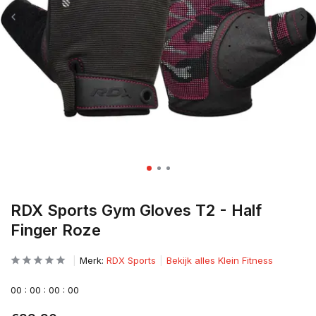
RDX Sports Gym Gloves T2 - Half
Finger Roze
Merk:
RDX Sports
Bekijk alles Klein Fitness
0
0
:
0
0
:
0
0
:
0
0