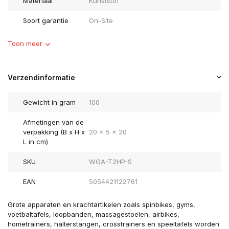
Materiaal
Kunststof
Soort garantie
On-Site
Toon meer
Verzendinformatie
Gewicht in gram
100
Afmetingen van de
verpakking (B x H x
20 x 5 x 20
L in cm)
SKU
WGA-T2HP-S
EAN
5054421122761
Grote apparaten en krachtartikelen zoals spinbikes, gyms,
voetbaltafels, loopbanden, massagestoelen, airbikes,
hometrainers, halterstangen, crosstrainers en speeltafels worden