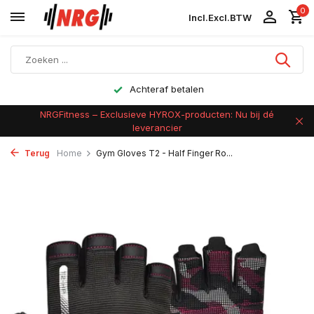
0
Incl.
Excl.
BTW
Achteraf betalen
NRGFitness – Exclusieve HYROX-producten: Nu bij dé
leverancier
Terug
Home
Gym Gloves T2 - Half Finger Ro...