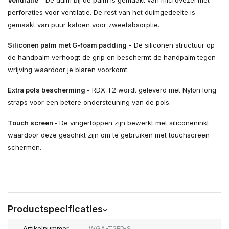
Ventilatie
- De duim bij de palm is gemaakt van microvezel met
perforaties voor ventilatie. De rest van het duimgedeelte is
gemaakt van puur katoen voor zweetabsorptie.
Siliconen palm met G-foam padding
- De siliconen structuur op
de handpalm verhoogt de grip en beschermt de handpalm tegen
wrijving waardoor je blaren voorkomt.
Extra pols bescherming -
RDX T2 wordt geleverd met Nylon long
straps voor een betere ondersteuning van de pols.
Touch screen -
De vingertoppen zijn bewerkt met siliconeninkt
waardoor deze geschikt zijn om te gebruiken met touchscreen
schermen.
Productspecificaties
Artikelnummer
WGA-T2FP-S