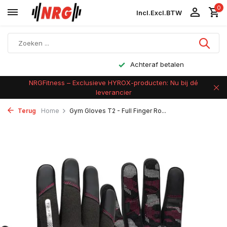
0
Incl.
Excl.
BTW
Achteraf betalen
NRGFitness – Exclusieve HYROX-producten: Nu bij dé
leverancier
Terug
Home
Gym Gloves T2 - Full Finger Ro...