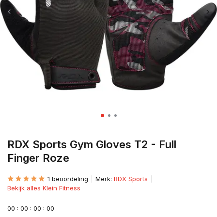
RDX Sports Gym Gloves T2 - Full
Finger Roze
1 beoordeling
Merk:
RDX Sports
Bekijk alles Klein Fitness
0
0
:
0
0
:
0
0
:
0
0