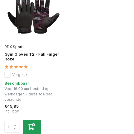
RDX Sports
Gym Gloves T2 - Full Finger
Roze
Vergelijk
Beschikbaar
Voor 16:00 uur besteld op
werkdagen = dezelfde dag
verzonden
€45,85
Incl. btw