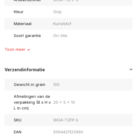
Kleur
Grijs
Materiaal
Kunststof
Soort garantie
On-Site
Toon meer
Verzendinformatie
Gewicht in gram
100
Afmetingen van de
verpakking (B x H x
20 x 5 x 10
L in cm)
SKU
WGA-T2FP-S
EAN
5054421122990