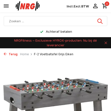
0
Incl.
Excl.
BTW
Achteraf betalen
NRGFitness – Exclusieve HYROX-producten: Nu bij dé
leverancier
Terug
Home
F-2 Voetbaltafel Grijs Eiken