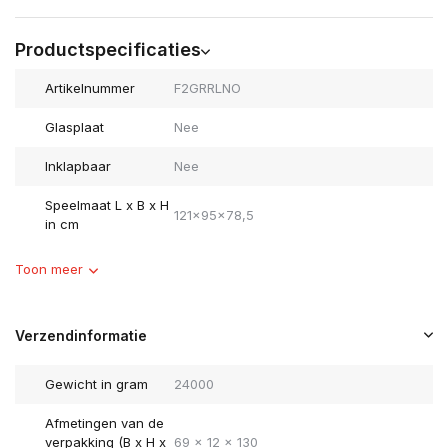
Productspecificaties
Artikelnummer
F2GRRLNO
Glasplaat
Nee
Inklapbaar
Nee
Speelmaat L x B x H
121x95x78,5
in cm
Toon meer
Verzendinformatie
Gewicht in gram
24000
Afmetingen van de
verpakking (B x H x
69 x 12 x 130