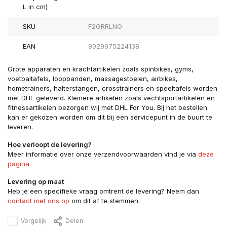
L in cm)
SKU
F2GRRLNO
EAN
8029975224138
Grote apparaten en krachtartikelen zoals spinbikes, gyms,
voetbaltafels, loopbanden, massagestoelen, airbikes,
hometrainers, halterstangen, crosstrainers en speeltafels worden
met DHL geleverd. Kleinere artikelen zoals vechtsportartikelen en
fitnessartikelen bezorgen wij met DHL For You. Bij het bestellen
kan er gekozen worden om dit bij een servicepunt in de buurt te
leveren.
Hoe verloopt de levering?
Meer informatie over onze verzendvoorwaarden vind je via
deze
pagina
.
Levering op maat
Heb je een specifieke vraag omtrent de levering? Neem dan
contact met ons op
om dit af te stemmen.
Vergelijk
Delen