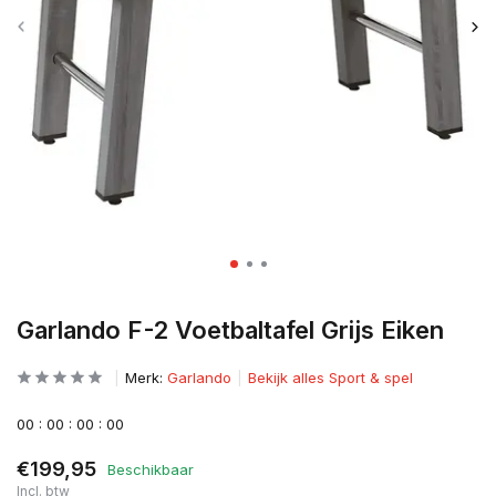
Garlando F-2 Voetbaltafel Grijs Eiken
Merk:
Garlando
Bekijk alles Sport & spel
0
0
:
0
0
:
0
0
:
0
0
€199,95
Beschikbaar
Incl. btw