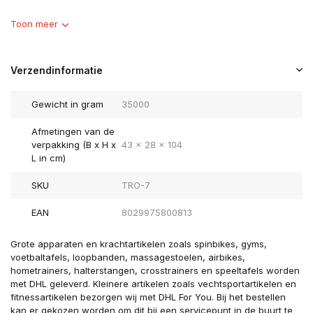
Toon meer
Verzendinformatie
Gewicht in gram
35000
Afmetingen van de
verpakking (B x H x
43 x 28 x 104
L in cm)
SKU
TRO-7
EAN
8029975800813
Grote apparaten en krachtartikelen zoals spinbikes, gyms,
voetbaltafels, loopbanden, massagestoelen, airbikes,
hometrainers, halterstangen, crosstrainers en speeltafels worden
met DHL geleverd. Kleinere artikelen zoals vechtsportartikelen en
fitnessartikelen bezorgen wij met DHL For You. Bij het bestellen
kan er gekozen worden om dit bij een servicepunt in de buurt te