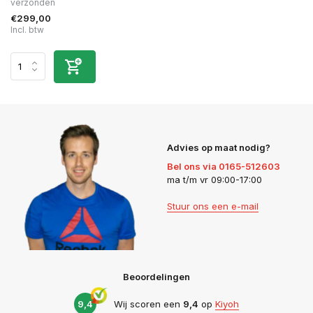
verzonden
€299,00
Incl. btw
Advies op maat nodig?
Bel ons via 0165-512603
ma t/m vr 09:00-17:00
Stuur ons een e-mail
Beoordelingen
9,4
Wij scoren een
9,4
op
Kiyoh