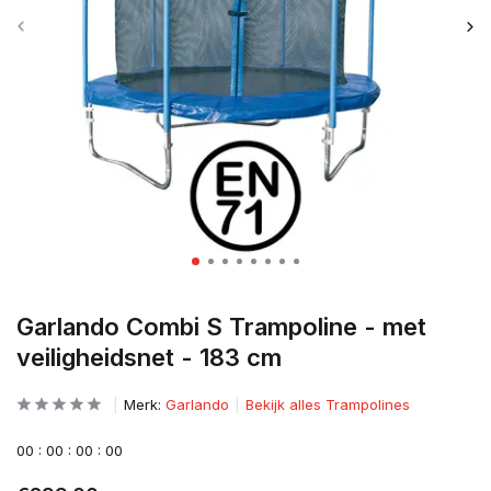
Garlando Combi S Trampoline - met
veiligheidsnet - 183 cm
Merk:
Garlando
Bekijk alles Trampolines
0
0
:
0
0
:
0
0
:
0
0