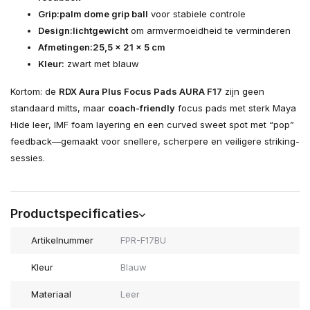
Grip:
palm dome grip ball
voor stabiele controle
Design:
lichtgewicht
om armvermoeidheid te verminderen
Afmetingen:
25,5 × 21 × 5 cm
Kleur:
zwart met blauw
Kortom: de
RDX Aura Plus Focus Pads AURA F17
zijn geen
standaard mitts, maar
coach-friendly
focus pads met sterk Maya
Hide leer, IMF foam layering en een curved sweet spot met “pop”
feedback—gemaakt voor snellere, scherpere en veiligere striking-
sessies.
Productspecificaties
Artikelnummer
FPR-F17BU
Kleur
Blauw
Materiaal
Leer