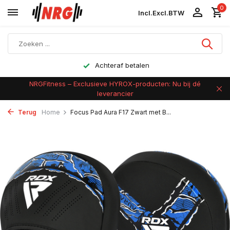
0
Incl.
Excl.
BTW
Achteraf betalen
NRGFitness – Exclusieve HYROX-producten: Nu bij dé
leverancier
Terug
Home
Focus Pad Aura F17 Zwart met B...