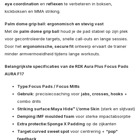
eye coordination
en
reflexen
te verbeteren in boksen,
kickboksen en MMA striking.
Palm dome grip ball: ergonomisch en stevig vast
Met de
palm dome grip ball
houd je de pad stabiel op zijn plek
voor gecontroleerde targets, snelle call-outs en lange sessies.
Door het
ergonomische, secure fit
ontwerp ervaart de trainer
minder armvermoeidheid tijdens lange workouts.
Belangrijkste specificaties van de RDX Aura Plus Focus Pads
AURA F17
Type:
Focus Pads / Focus Mitts
Gebruik:
precisiecoaching voor
jabs, crosses, hooks
+
combo drills
Striking surface:
Maya Hide™ L’orme Skin
(sterk en slijtvast)
Demping:
IMF moulded foam
voor sterke impactabsorptie
Extra protectie:
Sponge X Padding
op de zijkanten
Target:
curved sweet spot
voor centrering +
“pop”
feedback