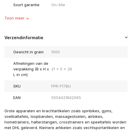
Soort garantie
On-Site
Toon meer
Verzendinformatie
Gewicht in gram
1000
Afmetingen van de
verpakking (B x H x
21 x 5 x 26
L in cm)
SKU
FPR-F17BU
EAN
5054421842065
Grote apparaten en krachtartikelen zoals spinbikes, gyms,
voetbaltafels, loopbanden, massagestoelen, airbikes,
hometrainers, halterstangen, crosstrainers en speeltafels worden
met DHL geleverd. Kleinere artikelen zoals vechtsportartikelen en