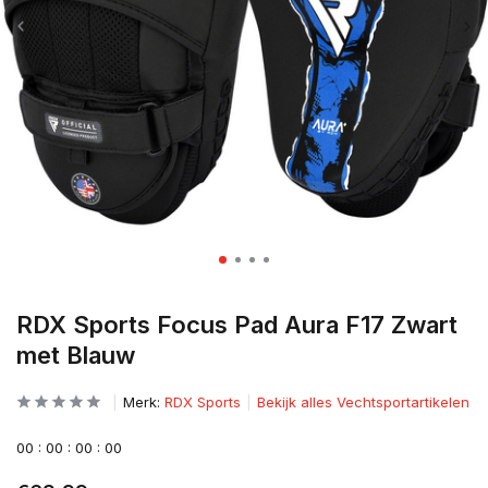
RDX Sports Focus Pad Aura F17 Zwart
met Blauw
Merk:
RDX Sports
Bekijk alles Vechtsportartikelen
0
0
:
0
0
:
0
0
:
0
0