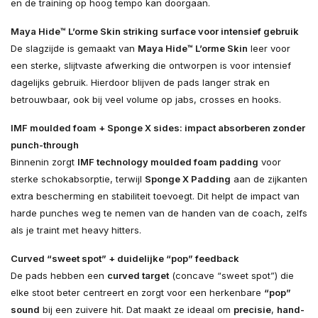
en de training op hoog tempo kan doorgaan.
Maya Hide™ L’orme Skin striking surface voor intensief gebruik
De slagzijde is gemaakt van
Maya Hide™ L’orme Skin
leer voor
een sterke, slijtvaste afwerking die ontworpen is voor intensief
dagelijks gebruik. Hierdoor blijven de pads langer strak en
betrouwbaar, ook bij veel volume op jabs, crosses en hooks.
IMF moulded foam + Sponge X sides: impact absorberen zonder
punch-through
Binnenin zorgt
IMF technology moulded foam padding
voor
sterke schokabsorptie, terwijl
Sponge X Padding
aan de zijkanten
extra bescherming en stabiliteit toevoegt. Dit helpt de impact van
harde punches weg te nemen van de handen van de coach, zelfs
als je traint met heavy hitters.
Curved “sweet spot” + duidelijke “pop” feedback
De pads hebben een
curved target
(concave “sweet spot”) die
elke stoot beter centreert en zorgt voor een herkenbare
“pop”
sound
bij een zuivere hit. Dat maakt ze ideaal om
precisie
,
hand-