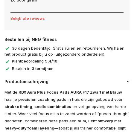
Zo door gaan!
Bekijk alle reviews
Bestellen bij NRG fitness
30 dagen bedenktijd. Gratis ruilen en retourneren. Wij halen
het product gratis bij u op (uitgezonderd onderdelen).
Klantbeoordeling
9,4/10
.
Betalen in
3 termijnen
.
Productomschrijving
Met de
RDX Aura Plus Focus Pads AURA F17 Zwart met Blauw
haal je
precision coaching pads
in huis die zijn gebouwd voor
strakke timing, snelle combinaties
en veilige opvang van harde
stoten. Waar veel focus mitts te zacht worden of “punch-through”
doorlaten, combineren deze pads een
slim, licht ontwerp
met
heavy-duty foam layering
—zodat jij als trainer comfortabel blijft