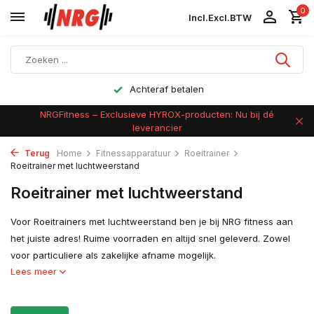
0
Incl.
Excl.
BTW
Achteraf betalen
NRGFitness – Exclusieve HYROX-producten: Nu bij dé
leverancier
Terug
Home
Fitnessapparatuur
Roeitrainer
Roeitrainer met luchtweerstand
Roeitrainer met luchtweerstand
Voor Roeitrainers met luchtweerstand ben je bij NRG fitness aan
het juiste adres! Ruime voorraden en altijd snel geleverd. Zowel
voor particuliere als zakelijke afname mogelijk.
Lees meer