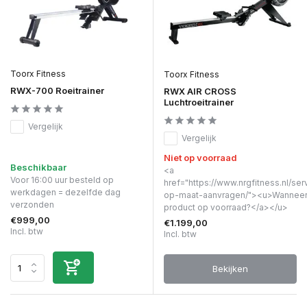
Toorx Fitness
Toorx Fitness
RWX-700 Roeitrainer
RWX AIR CROSS
Luchtroeitrainer
Vergelijk
Vergelijk
Niet op voorraad
Beschikbaar
<a
Voor 16:00 uur besteld op
href="https://www.nrgfitness.nl/ser
werkdagen = dezelfde dag
op-maat-aanvragen/"><u>Wanneer 
verzonden
product op voorraad?</a></u>
€999,00
€1.199,00
Incl. btw
Incl. btw
Bekijken