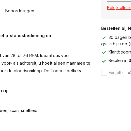
Bekijk alle 
Beoordelingen
Bestellen bij 
 met afstandsbediening en
30 dagen be
gratis bij u op
Klantbeoor
 van 28 tot 76 RPM. Ideaal dus voor
Betalen in
3
oor- als achteruit, u hoeft alleen maar mee te
or de bloedsomloop. De Toorx stoelfiets
Vergelijk
 rij:
ieën, scan, snelheid