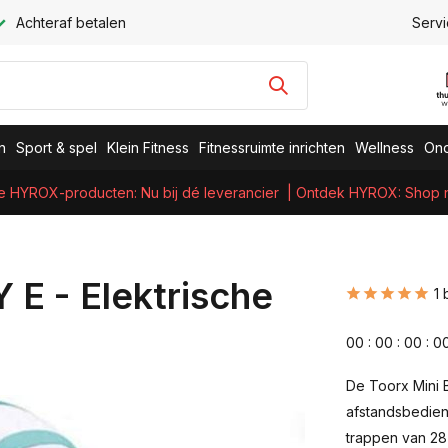
Achteraf betalen
Servi
n
Sport & spel
Klein Fitness
Fitnessruimte inrichten
Wellness
Ond
e HYROX-producten: Nu bij dé leverancier
| Ontdek HYROX: Shop nu
 E - Elektrische
1 
0
0
:
0
0
:
0
0
:
0
De Toorx Mini B
afstandsbedieni
trappen van 28