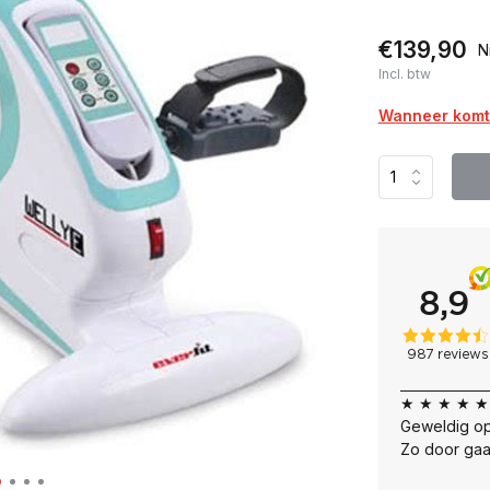
€139,90
N
Incl. btw
Wanneer komt 
★ ★ ★ ★ ★
Geweldig op
Zo door gaa