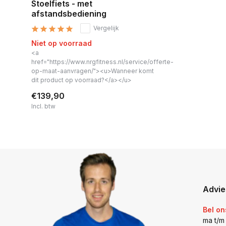
Stoelfiets - met
afstandsbediening
Vergelijk
Niet op voorraad
<a
href="https://www.nrgfitness.nl/service/offerte-
op-maat-aanvragen/"><u>Wanneer komt
dit product op voorraad?</a></u>
€139,90
Incl. btw
Advie
Bel on
ma t/m