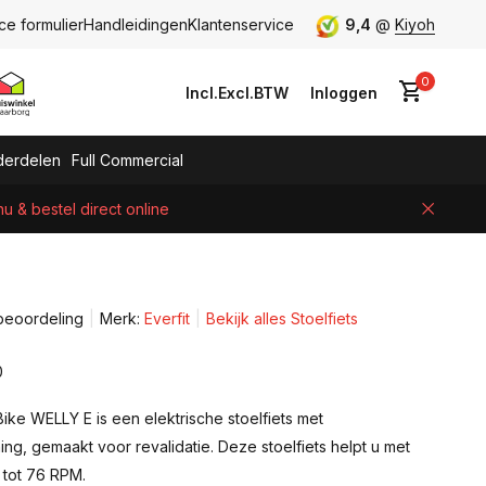
ce formulier
Handleidingen
Klantenservice
9,4
@
Kiyoh
0
Incl.
Excl.
BTW
Inloggen
erdelen
Full Commercial
 & bestel direct online
Account aanmaken
beoordeling
Merk:
Everfit
Bekijk alles Stoelfiets
0
ike WELLY E is een elektrische stoelfiets met
ng, gemaakt voor revalidatie. Deze stoelfiets helpt u met
 tot 76 RPM.