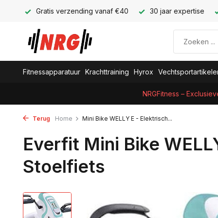
Gratis verzending vanaf €40
30 jaar expertise
Fitnessapparatuur
Krachttraining
Hyrox
Vechtsportartikele
NRGFitness – Exclusiev
Terug
Home
Mini Bike WELLY E - Elektrisch...
Everfit Mini Bike WELLY
Stoelfiets