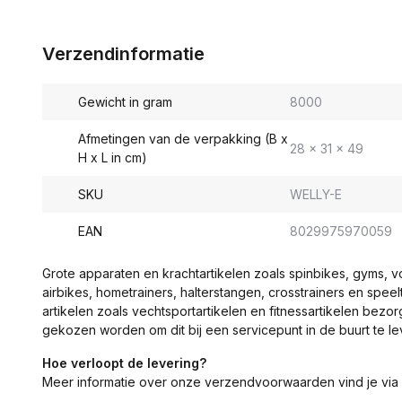
Verzendinformatie
Gewicht in gram
8000
Afmetingen van de verpakking (B x
28 x 31 x 49
H x L in cm)
SKU
WELLY-E
EAN
8029975970059
Grote apparaten en krachtartikelen zoals spinbikes, gyms, 
airbikes, hometrainers, halterstangen, crosstrainers en spe
artikelen zoals vechtsportartikelen en fitnessartikelen bezor
gekozen worden om dit bij een servicepunt in de buurt te le
Hoe verloopt de levering?
Meer informatie over onze verzendvoorwaarden vind je via