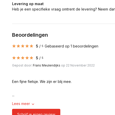
Levering op maat
Heb je een specifieke vraag omtrent de levering? Neem da
Beoordelingen
5
/
Gebaseerd op 1 beoordelingen
5
5
/
5
Gepost door:
Frans Meulendijks
op 22 November 2022
Een fijne fietsje. We zijn er blij mee.
...
Lees meer
Schrijf je eigen review