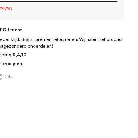
reviews
NRG fitness
denktijd. Gratis ruilen en retourneren. Wij halen het product
 (uitgezonderd onderdelen).
deling
9,4/10
.
 termijnen
.
Delen