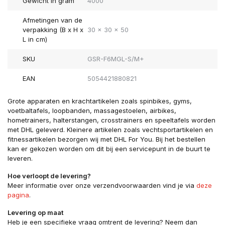
Gewicht in gram
4000
Afmetingen van de
verpakking (B x H x
30 x 30 x 50
L in cm)
SKU
GSR-F6MGL-S/M+
EAN
5054421880821
Grote apparaten en krachtartikelen zoals spinbikes, gyms,
voetbaltafels, loopbanden, massagestoelen, airbikes,
hometrainers, halterstangen, crosstrainers en speeltafels worden
met DHL geleverd. Kleinere artikelen zoals vechtsportartikelen en
fitnessartikelen bezorgen wij met DHL For You. Bij het bestellen
kan er gekozen worden om dit bij een servicepunt in de buurt te
leveren.
Hoe verloopt de levering?
Meer informatie over onze verzendvoorwaarden vind je via
deze
pagina
.
Levering op maat
Heb je een specifieke vraag omtrent de levering? Neem dan