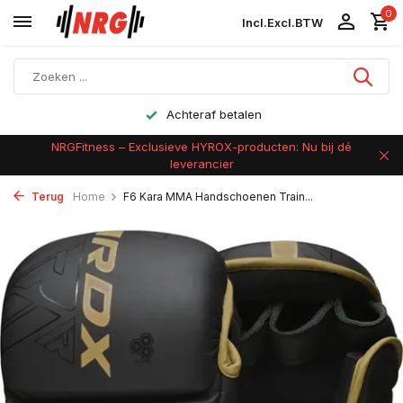
0
Incl.
Excl.
BTW
Achteraf betalen
NRGFitness – Exclusieve HYROX-producten: Nu bij dé
leverancier
Terug
Home
F6 Kara MMA Handschoenen Train...