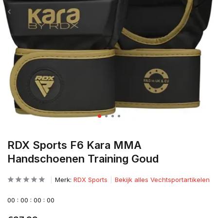
RDX Sports F6 Kara MMA
Handschoenen Training Goud
Merk:
RDX Sports
Bekijk alles Vechtsportartikelen
0
0
:
0
0
:
0
0
:
0
0