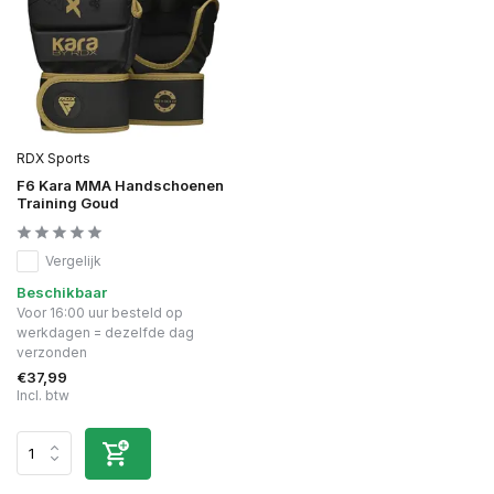
RDX Sports
F6 Kara MMA Handschoenen
Training Goud
Vergelijk
Beschikbaar
Voor 16:00 uur besteld op
werkdagen = dezelfde dag
verzonden
€37,99
Incl. btw