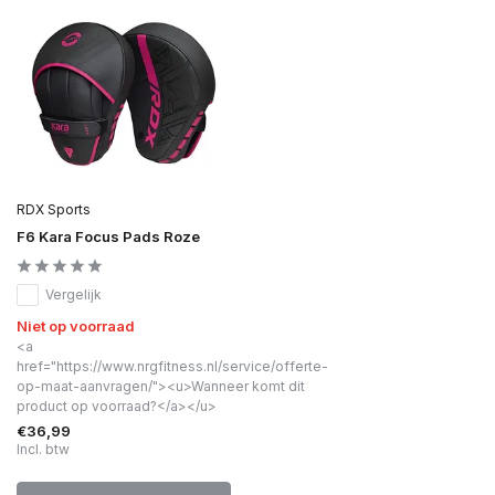
RDX Sports
F6 Kara Focus Pads Roze
Vergelijk
Niet op voorraad
<a
href="https://www.nrgfitness.nl/service/offerte-
op-maat-aanvragen/"><u>Wanneer komt dit
product op voorraad?</a></u>
€36,99
Incl. btw