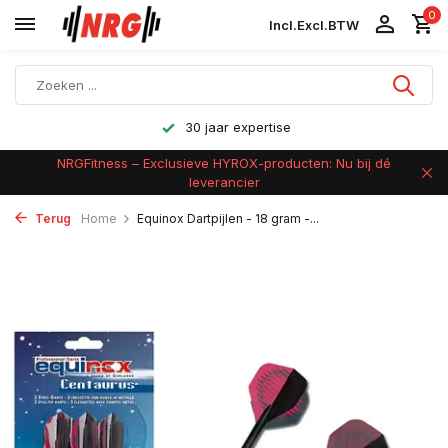
0
Incl.
Excl.
BTW
30 jaar expertise
NRGFitness – Exclusieve HYROX-producten: Nu bij dé
leverancier
Terug
Home
Equinox Dartpijlen - 18 gram -...