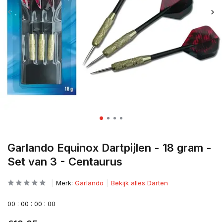
Garlando Equinox Dartpijlen - 18 gram -
Set van 3 - Centaurus
Merk:
Garlando
Bekijk alles Darten
0
0
:
0
0
:
0
0
:
0
0