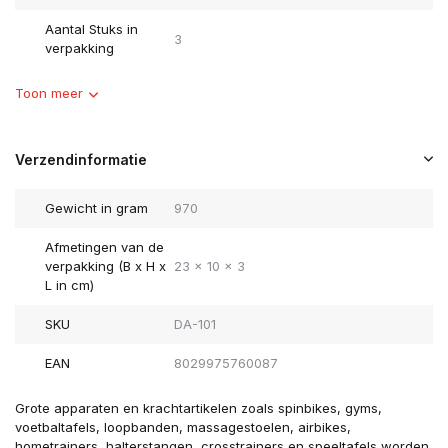
Aantal Stuks in
3
verpakking
Toon meer
Verzendinformatie
Gewicht in gram
970
Afmetingen van de
verpakking (B x H x
23 x 10 x 3
L in cm)
SKU
DA-101
EAN
8029975760087
Grote apparaten en krachtartikelen zoals spinbikes, gyms,
voetbaltafels, loopbanden, massagestoelen, airbikes,
hometrainers, halterstangen, crosstrainers en speeltafels worden