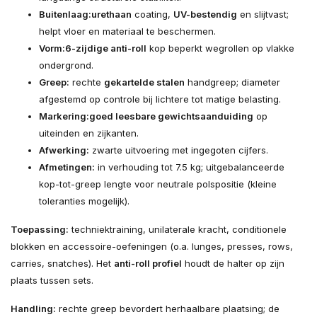
Buitenlaag:
urethaan
coating,
UV-bestendig
en slijtvast;
helpt vloer en materiaal te beschermen.
Vorm:
6-zijdige anti-roll
kop beperkt wegrollen op vlakke
ondergrond.
Greep:
rechte
gekartelde stalen
handgreep; diameter
afgestemd op controle bij lichtere tot matige belasting.
Markering:
goed leesbare gewichtsaanduiding
op
uiteinden en zijkanten.
Afwerking:
zwarte uitvoering met ingegoten cijfers.
Afmetingen:
in verhouding tot 7.5 kg; uitgebalanceerde
kop-tot-greep lengte voor neutrale polspositie (kleine
toleranties mogelijk).
Toepassing:
techniektraining, unilaterale kracht, conditionele
blokken en accessoire-oefeningen (o.a. lunges, presses, rows,
carries, snatches). Het
anti-roll profiel
houdt de halter op zijn
plaats tussen sets.
Handling:
rechte greep bevordert herhaalbare plaatsing; de