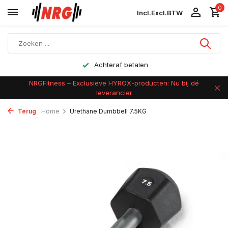
0
Incl.
Excl.
BTW
Achteraf betalen
NRGFitness – Exclusieve HYROX-producten: Nu bij dé
leverancier
Terug
Home
Urethane Dumbbell 7.5KG