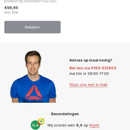
product op voorraad?</a></u>
€59,95
Incl. btw
Bekijken
Advies op maat nodig?
Bel ons via 0165-512603
ma t/m vr 09:00-17:00
Stuur ons een e-mail
Beoordelingen
9,4
Wij scoren een
9,4
op
Kiyoh