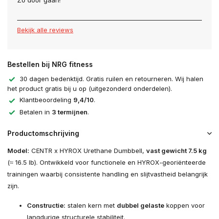
Zo door gaan!
Bekijk alle reviews
Bestellen bij NRG fitness
30 dagen bedenktijd. Gratis ruilen en retourneren. Wij halen
het product gratis bij u op (uitgezonderd onderdelen).
Klantbeoordeling
9,4/10
.
Betalen in
3 termijnen
.
Productomschrijving
Model:
CENTR x HYROX Urethane Dumbbell,
vast gewicht 7.5 kg
(≈ 16.5 lb). Ontwikkeld voor functionele en HYROX-georiënteerde
trainingen waarbij consistente handling en slijtvastheid belangrijk
zijn.
Constructie:
stalen kern met
dubbel gelaste
koppen voor
langdurige structurele stabiliteit.