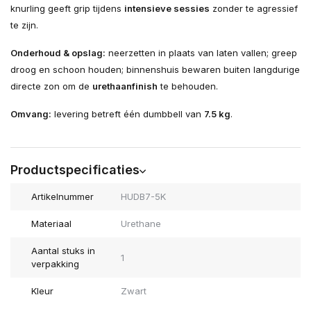
knurling geeft grip tijdens
intensieve sessies
zonder te agressief
te zijn.
Onderhoud & opslag:
neerzetten in plaats van laten vallen; greep
droog en schoon houden; binnenshuis bewaren buiten langdurige
directe zon om de
urethaanfinish
te behouden.
Omvang:
levering betreft één dumbbell van
7.5 kg
.
Productspecificaties
Artikelnummer
HUDB7-5K
Materiaal
Urethane
Aantal stuks in
1
verpakking
Kleur
Zwart