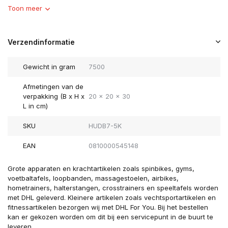
Toon meer
Verzendinformatie
Gewicht in gram
7500
Afmetingen van de
verpakking (B x H x
20 x 20 x 30
L in cm)
SKU
HUDB7-5K
EAN
0810000545148
Grote apparaten en krachtartikelen zoals spinbikes, gyms,
voetbaltafels, loopbanden, massagestoelen, airbikes,
hometrainers, halterstangen, crosstrainers en speeltafels worden
met DHL geleverd. Kleinere artikelen zoals vechtsportartikelen en
fitnessartikelen bezorgen wij met DHL For You. Bij het bestellen
kan er gekozen worden om dit bij een servicepunt in de buurt te
leveren.