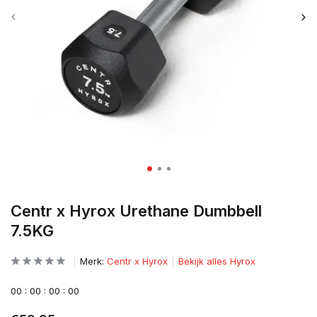
Centr x Hyrox Urethane Dumbbell
7.5KG
Merk:
Centr x Hyrox
Bekijk alles Hyrox
0
0
:
0
0
:
0
0
:
0
0