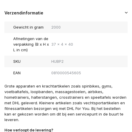
Verzendinformatie
Gewicht in gram
2000
Afmetingen van de
verpakking (B x H x
37 x 4 x 40
L in cm)
SKU
HUBP2
EAN
0810000545605
Grote apparaten en krachtartikelen zoals spinbikes, gyms,
voetbaltafels, loopbanden, massagestoelen, airbikes,
hometrainers, halterstangen, crosstrainers en speeltafels worden
met DHL geleverd. Kleinere artikelen zoals vechtsportartikelen en
fitnessartikelen bezorgen wij met DHL For You. Bij het bestellen
kan er gekozen worden om dit bij een servicepunt in de buurt te
leveren.
Hoe verloopt de levering?