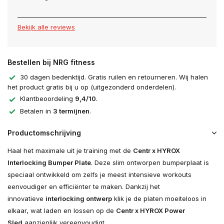
Bekijk alle reviews
Bestellen bij NRG fitness
30 dagen bedenktijd. Gratis ruilen en retourneren. Wij halen
het product gratis bij u op (uitgezonderd onderdelen).
Klantbeoordeling
9,4/10
.
Betalen in
3 termijnen
.
Productomschrijving
Haal het maximale uit je training met de
Centr x HYROX
Interlocking Bumper Plate
. Deze slim ontworpen bumperplaat is
speciaal ontwikkeld om zelfs je meest intensieve workouts
eenvoudiger en efficiënter te maken. Dankzij het
innovatieve
interlocking ontwerp
klik je de platen moeiteloos in
elkaar, wat laden en lossen op de
Centr x HYROX Power
Sled
aanzienlijk vereenvoudigt.