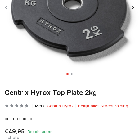
Centr x Hyrox Top Plate 2kg
Merk:
Centr x Hyrox
Bekijk alles Krachttraining
0
0
:
0
0
:
0
0
:
0
0
€49,95
Beschikbaar
Incl. btw