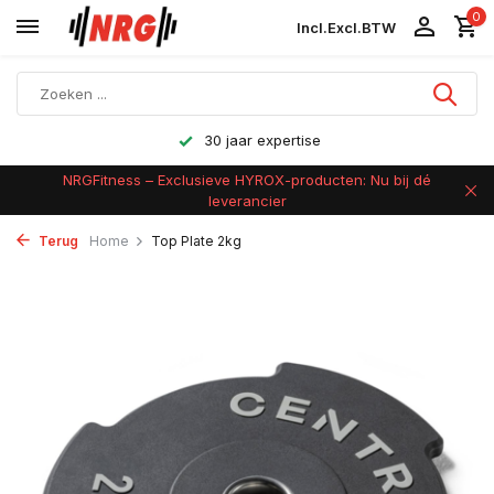
0
Incl.
Excl.
BTW
Achteraf betalen
NRGFitness – Exclusieve HYROX-producten: Nu bij dé
leverancier
Terug
Home
Top Plate 2kg