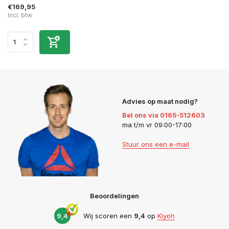
€169,95
Incl. btw
Advies op maat nodig?
Bel ons via 0165-512603
ma t/m vr 09:00-17:00
Stuur ons een e-mail
Beoordelingen
9,4
Wij scoren een
9,4
op
Kiyoh