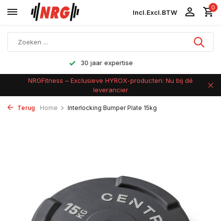
0
Incl.
Excl.
BTW
Achteraf betalen
NRGFitness – Exclusieve HYROX-producten: Nu bij dé
leverancier
Terug
Home
Interlocking Bumper Plate 15kg