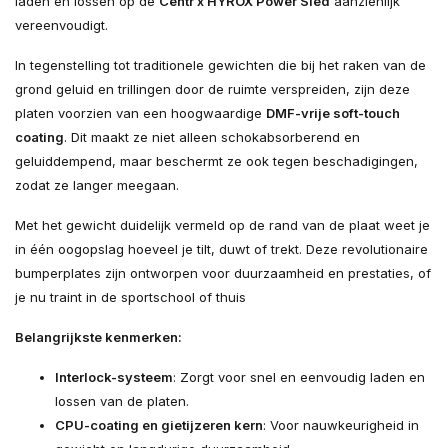
laden en lossen op de
Centr x HYROX Power Sled
aanzienlijk
vereenvoudigt.
In tegenstelling tot traditionele gewichten die bij het raken van de
grond geluid en trillingen door de ruimte verspreiden, zijn deze
platen voorzien van een hoogwaardige
DMF-vrije soft-touch
coating
. Dit maakt ze niet alleen schokabsorberend en
geluiddempend, maar beschermt ze ook tegen beschadigingen,
zodat ze langer meegaan.
Met het gewicht duidelijk vermeld op de rand van de plaat weet je
in één oogopslag hoeveel je tilt, duwt of trekt. Deze revolutionaire
bumperplates zijn ontworpen voor duurzaamheid en prestaties, of
je nu traint in de sportschool of thuis
Belangrijkste kenmerken:
Interlock-systeem
: Zorgt voor snel en eenvoudig laden en
lossen van de platen.
CPU-coating en gietijzeren kern
: Voor nauwkeurigheid in