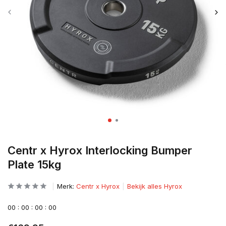
Centr x Hyrox Interlocking Bumper
Plate 15kg
Merk:
Centr x Hyrox
Bekijk alles Hyrox
0
0
:
0
0
:
0
0
:
0
0