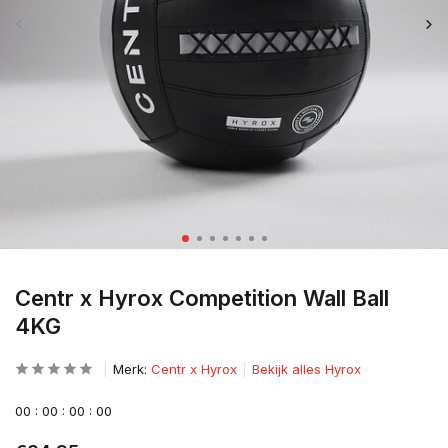
Centr x Hyrox Competition Wall Ball
4KG
Merk:
Centr x Hyrox
Bekijk alles Hyrox
0
0
:
0
0
:
0
0
:
0
0