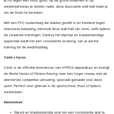
je nu tegen een muur gooit, op de grond smashed of op
wedstrijdniveau je doelen raakt, deze duurzame wall ball helpt je
om de finish te bereiken.
Met een PVC-buitenlaag die dubbel gestikt is en bestand tegen
intensieve belasting, behoudt deze wall ball zijn vorm, zelfs tijdens
de zwaarste trainingen. Dankzij het slipvrije en krasbestendige
oppervlak biedt het een consistente ervaring, van je eerste
training tot de wedstrijddag.
Centr x Hyrox
Centr is de officiële leverancier van HYROX-apparatuur en brengt
de World Series of Fitness Racing naar een hoger niveau met de
allereerste competitie-uitrusting, speciaal gemaakt voor deze
sport. Perfect voor gebruik in de sportschool, thuis of tijdens
wedstrijden.
Kenmerken:
Slipvrij en krasbestendig vinyl om een consistente grip te