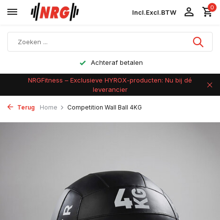
0
Incl.
Excl.
BTW
Achteraf betalen
NRGFitness – Exclusieve HYROX-producten: Nu bij dé
leverancier
Terug
Home
Competition Wall Ball 4KG