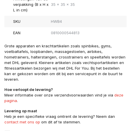
verpakking (B x H x
35 x 35 x 35
L in cm)
SKU
HWB4
EAN
0810000544813
Grote apparaten en krachtartikelen zoals spinbikes, gyms,
voetbaltafels, loopbanden, massagestoelen, airbikes,
hometrainers, halterstangen, crosstrainers en speeltafels worden
met DHL geleverd. Kleinere artikelen zoals vechtsportartikelen en
fitnessartikelen bezorgen wij met DHL For You. Bij het bestellen
kan er gekozen worden om dit bij een servicepunt in de buurt te
leveren.
Hoe verloopt de levering?
Meer informatie over onze verzendvoorwaarden vind je via
deze
pagina
.
Levering op maat
Heb je een specifieke vraag omtrent de levering? Neem dan
contact met ons op
om dit af te stemmen.